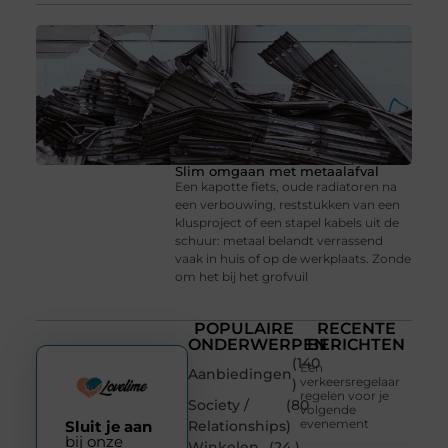
Slim omgaan met metaalafval
Een kapotte fiets, oude radiatoren na
een verbouwing, reststukken van een
klusproject of een stapel kabels uit de
schuur: metaal belandt verrassend
vaak in huis of op de werkplaats. Zonde
om het bij het grofvuil
POPULAIRE
RECENTE
ONDERWERPEN
BERICHTEN
(140
Een
Aanbiedingen
verkeersregelaar
)
regelen voor je
Society /
(80
volgende
evenement
Sluit je aan
Relationships
)
bij onze
Winkelen
(24 )