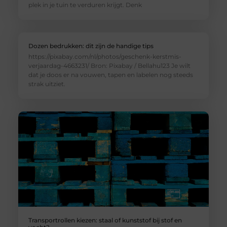
plek in je tuin te verduren krijgt. Denk
Dozen bedrukken: dit zijn de handige tips
https://pixabay.com/nl/photos/geschenk-kerstmis-
verjaardag-4663231/ Bron: Pixabay / Bellahu123 Je wilt
dat je doos er na vouwen, tapen en labelen nog steeds
strak uitziet.
Transportrollen kiezen: staal of kunststof bij stof en