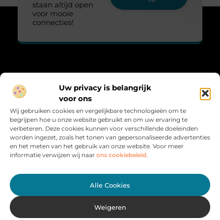
staan altijd open
voor mooie
connecties!
Over Lovelime
Uw privacy is belangrijk
“Fris, sprankelend en vol leven.”
voor ons
Lovelime.nl brengt een kleurrijke mix aan blogs over het leven,
Wij gebruiken cookies en vergelijkbare technologieën om te
liefde, trends en inspiratie. Voor iedereen die het leven met een
begrijpen hoe u onze website gebruikt en om uw ervaring te
glimlach bekijkt.
verbeteren. Deze cookies kunnen voor verschillende doeleinden
worden ingezet, zoals het tonen van gepersonaliseerde advertenties
Bericht categorie
en het meten van het gebruik van onze website. Voor meer
informatie verwijzen wij naar
ons cookiebeleid
.
Onze informatie
Alle Cookies
Verdien geld met je website: haal het maximale uit jouw online platform
Weigeren