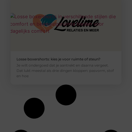
Losse boxershorts: kies je voor ruimte of steun?
Je wilt ondergoed dat je aantrekt en daarna vergeet.
Dat lukt meestal als drie dingen kloppen: pasvorm, stof
en hoe