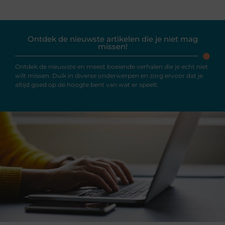
Ontdek de nieuwste artikelen die je niet mag
missen!
Ontdek de nieuwste en meest boeiende verhalen die je echt niet
wilt missen. Duik in diverse onderwerpen en zorg ervoor dat je
altijd goed op de hoogte bent van wat er speelt.