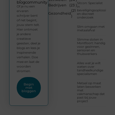
blogcommunity
Sitcon: Specialist
Bedrijven
(23 )
Of je nu een
in
(21
beveiligingsoplossingen
ervaren
Gezondheid
en discreet
schrijver bent
)
onderzoek
of net begint,
jouw stem telt.
Slim omgaan met
Hier ontmoet
metaalafval
je andere
creatieve
Slimme sloten in
Montfoort: handig
geesten, deel je
voor gezinnen,
blogs en lees je
senioren en
inspirerende
thuiswerkers
verhalen. Doe
mee en laat de
Alles wat je wilt
woorden
weten over
tandheelkundige
stromen.
specialismen
Metaal op maat
Begin
laten bewerken
met
met
bloggen
vakmanschap dat
past bij jouw
project