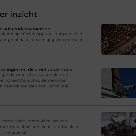
r inzicht
 je volgende evenement
nkomt op één knooppunt, kruispunt of in
 kans groot dat er op een gegeven moment
plossingen en discreet onderzoek
 eigendommen, het verzamelen van
eiligheid thuis of op de werkvloer,
belangrijker dan ooit. Sitcon is al
en verbouwing, reststukken van een
chuur: metaal belandt verrassend vaak in
j het grofvuil