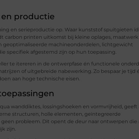
 en productie
ing en serieproductie op. Waar kunststof spuitgieten ide
t carbon printen uitkomst bij kleine oplages, maatwerk
 geoptimaliseerde machineonderdelen, lichtgewicht
ie specifiek afgestemd zijn op hun toepassing.
ler te itereren in de ontwerpfase én functionele onder
atrijzen of uitgebreide nabewerking. Zo bespaar je tijd 
ldoen aan hoge technische eisen.
 toepassingen
qua wanddiktes, lossingshoeken en vormvrijheid, geeft
erne structuren, holle elementen, geïntegreerde
n geen probleem. Dit opent de deur naar ontwerpen die
k zijn.