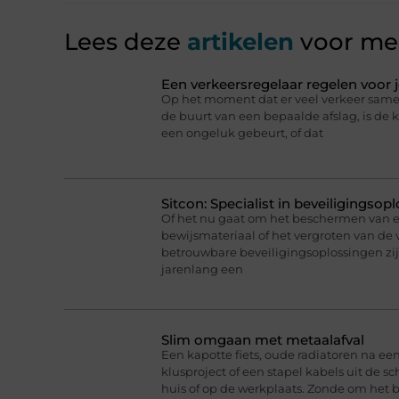
Lees deze
artikelen
voor mee
Een verkeersregelaar regelen voor
Op het moment dat er veel verkeer same
de buurt van een bepaalde afslag, is de
een ongeluk gebeurt, of dat
Sitcon: Specialist in beveiligingso
Of het nu gaat om het beschermen van
bewijsmateriaal of het vergroten van de v
betrouwbare beveiligingsoplossingen zijn 
jarenlang een
Slim omgaan met metaalafval
Een kapotte fiets, oude radiatoren na e
klusproject of een stapel kabels uit de s
huis of op de werkplaats. Zonde om het bi