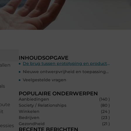
INHOUDSOPGAVE
De brug tussen prototyping en productie
allen
Nieuwe ontwerpvrijheid en toepassingen
Veelgestelde vragen
als
POPULAIRE ONDERWERPEN
Aanbiedingen
(140 )
route
Society / Relationships
(80 )
it
Winkelen
(24 )
Bedrijven
(23 )
Gezondheid
(21 )
essies
RECENTE BERICHTEN