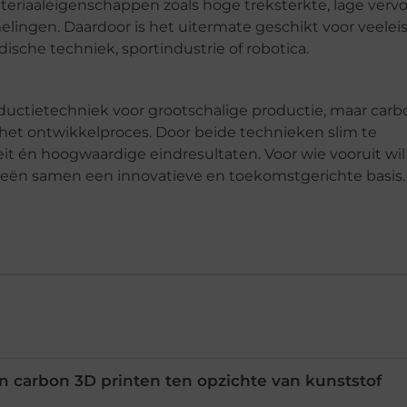
eriaaleigenschappen zoals hoge treksterkte, lage verv
ngen. Daardoor is het uitermate geschikt voor veelei
sche techniek, sportindustrie of robotica.
oductietechniek voor grootschalige productie, maar car
het ontwikkelproces. Door beide technieken slim te
teit én hoogwaardige eindresultaten. Voor wie vooruit wil
eën samen een innovatieve en toekomstgerichte basis.
n carbon 3D printen ten opzichte van kunststof