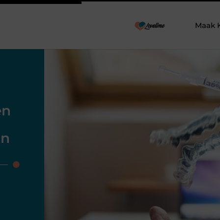
Maak 
en
on