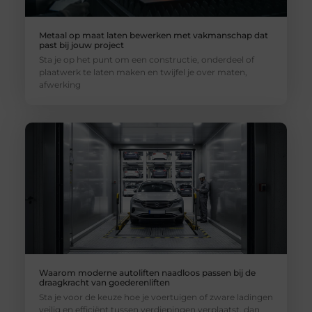
Metaal op maat laten bewerken met vakmanschap dat
past bij jouw project
Sta je op het punt om een constructie, onderdeel of
plaatwerk te laten maken en twijfel je over maten,
afwerking
Waarom moderne autoliften naadloos passen bij de
draagkracht van goederenliften
Sta je voor de keuze hoe je voertuigen of zware ladingen
veilig en efficiënt tussen verdiepingen verplaatst, dan