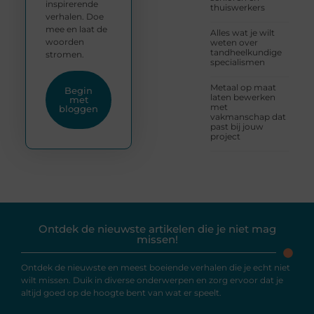
inspirerende
thuiswerkers
verhalen. Doe
mee en laat de
Alles wat je wilt
woorden
weten over
tandheelkundige
stromen.
specialismen
Metaal op maat
Begin
laten bewerken
met
met
bloggen
vakmanschap dat
past bij jouw
project
Ontdek de nieuwste artikelen die je niet mag
missen!
Ontdek de nieuwste en meest boeiende verhalen die je echt niet
wilt missen. Duik in diverse onderwerpen en zorg ervoor dat je
altijd goed op de hoogte bent van wat er speelt.