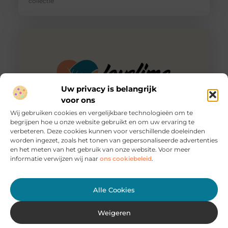
collectie
Uw privacy is belangrijk
voor ons
Wij gebruiken cookies en vergelijkbare technologieën om te
begrijpen hoe u onze website gebruikt en om uw ervaring te
verbeteren. Deze cookies kunnen voor verschillende doeleinden
Veilig en betrouwbaar: webhosting en beveiliging op
worden ingezet, zoals het tonen van gepersonaliseerde advertenties
maat
en het meten van het gebruik van onze website. Voor meer
Waarom webhosting en beveiliging cruciaal zijn Als je
informatie verwijzen wij naar
ons cookiebeleid
.
een website of webshop hebt, weet je hoe belangrijk
het is
Alle Cookies
Weigeren