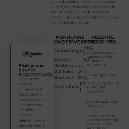
een verbouwing, reststukken van een
klusproject of een stapel kabels uit de
schuur: metaal belandt verrassend
vaak in huis of op de werkplaats. Zonde
om het bij het grofvuil
POPULAIRE
RECENTE
ONDERWERPEN
BERICHTEN
(140
Een
Aanbiedingen
verkeersregelaar
)
regelen voor je
Society /
(80
volgende
evenement
Sluit je aan
Relationships
)
bij onze
Winkelen
(24 )
blogcommunity
Sitcon: Specialist
Bedrijven
(23 )
Of je nu een
in
(21
beveiligingsoplossingen
ervaren
Gezondheid
en discreet
schrijver bent
)
onderzoek
of net begint,
jouw stem telt.
Slim omgaan met
Hier ontmoet
metaalafval
je andere
creatieve
Slimme sloten in
Montfoort: handig
geesten, deel je
voor gezinnen,
blogs en lees je
senioren en