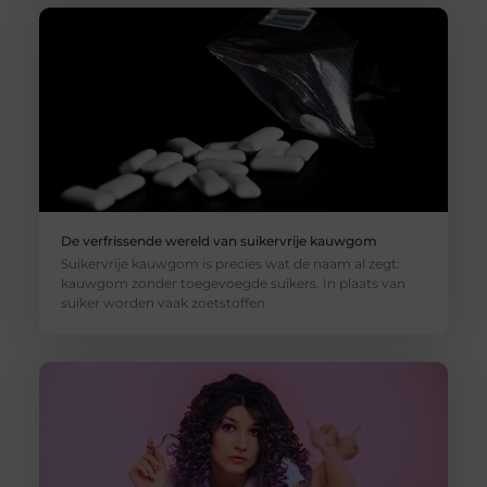
De verfrissende wereld van suikervrije kauwgom
Suikervrije kauwgom is precies wat de naam al zegt:
kauwgom zonder toegevoegde suikers. In plaats van
suiker worden vaak zoetstoffen