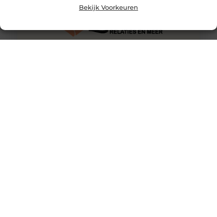
Bekijk Voorkeuren
Waarom iedereen in Leiden zijn vuurwerk moet kopen
bij Vuurwerkdumper.nl
De jaarwisseling komt eraan en dat betekent: tijd voor
knallende finales, kleurrijke luchten en gezellige
momenten samen. Maar waar koop