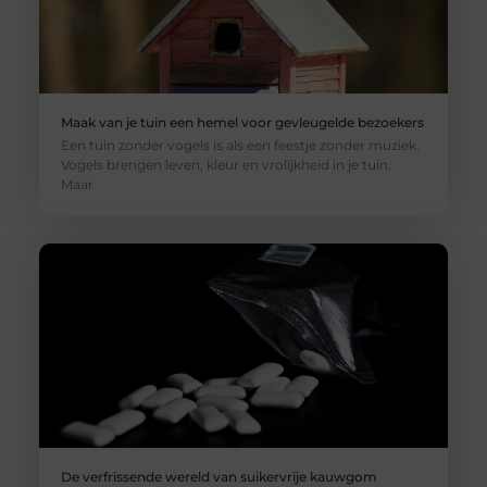
Maak van je tuin een hemel voor gevleugelde bezoekers
Een tuin zonder vogels is als een feestje zonder muziek.
Vogels brengen leven, kleur en vrolijkheid in je tuin.
Maar
De verfrissende wereld van suikervrije kauwgom