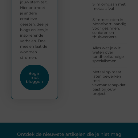
jouw stem telt.
Slim omgaan met
Hier ontmoet
metaalafval
je andere
creatieve
Slimme sloten in
Montfoort: handig
geesten, deel je
voor gezinnen,
blogs en lees je
senioren en
inspirerende
thuiswerkers
verhalen. Doe
mee en laat de
Alles wat je wilt
woorden
weten over
tandheelkundige
stromen.
specialismen
Metaal op maat
Begin
laten bewerken
met
met
bloggen
vakmanschap dat
past bij jouw
project
Ontdek de nieuwste artikelen die je niet mag