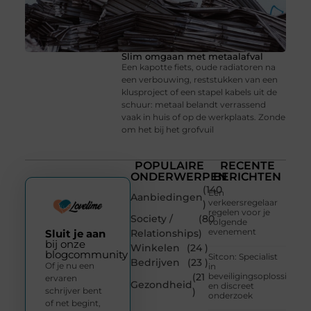
Slim omgaan met metaalafval
Een kapotte fiets, oude radiatoren na
een verbouwing, reststukken van een
klusproject of een stapel kabels uit de
schuur: metaal belandt verrassend
vaak in huis of op de werkplaats. Zonde
om het bij het grofvuil
POPULAIRE
RECENTE
ONDERWERPEN
BERICHTEN
(140
Een
Aanbiedingen
verkeersregelaar
)
regelen voor je
Society /
(80
volgende
evenement
Sluit je aan
Relationships
)
bij onze
Winkelen
(24 )
blogcommunity
Sitcon: Specialist
Bedrijven
(23 )
Of je nu een
in
(21
beveiligingsoplossingen
ervaren
Gezondheid
en discreet
schrijver bent
)
onderzoek
of net begint,