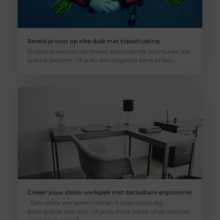
Bereid je voor op elke duik met topuitrusting
Uw privacy is belangrijk
Duiken is een van de meest opwindende avonturen die
voor ons
je kunt beleven. Of je nu een beginner bent of een
Wij gebruiken cookies en vergelijkbare technologieën om te
begrijpen hoe u onze website gebruikt en om uw ervaring te
verbeteren. Deze cookies kunnen voor verschillende doeleinden
worden ingezet, zoals het tonen van gepersonaliseerde advertenties
en het meten van het gebruik van onze website. Voor meer
informatie verwijzen wij naar
ons cookiebeleid
.
Alle Cookies
Weigeren
Bekijk Voorkeuren
Creëer jouw ideale werkplek met betaalbare ergonomie
Een ideale werkplek creëren is tegenwoordig
belangrijker dan ooit. Of je nu thuis werkt of op kantoor,