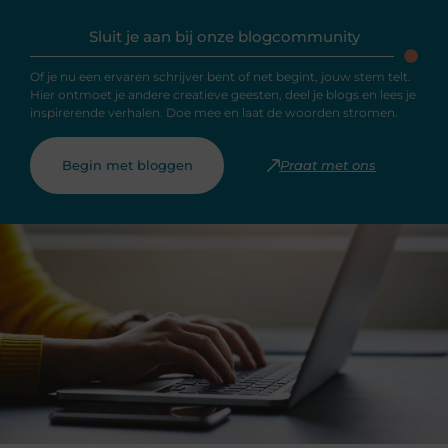
Sluit je aan bij onze blogcommunity
Of je nu een ervaren schrijver bent of net begint, jouw stem telt.
Hier ontmoet je andere creatieve geesten, deel je blogs en lees je
inspirerende verhalen. Doe mee en laat de woorden stromen.
Begin met bloggen
Praat met ons