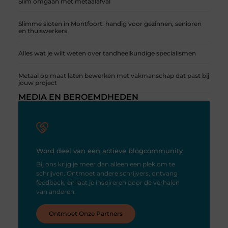
Slim omgaan met metaalafval
Slimme sloten in Montfoort: handig voor gezinnen, senioren
en thuiswerkers
Alles wat je wilt weten over tandheelkundige specialismen
Metaal op maat laten bewerken met vakmanschap dat past bij
jouw project
MEDIA EN BEROEMDHEDEN
Word deel van een actieve blogcommunity
Bij ons krijg je meer dan alleen een plek om te
schrijven. Ontmoet andere schrijvers, ontvang
feedback, en laat je inspireren door de verhalen
van anderen.
Ontmoet Onze Partners