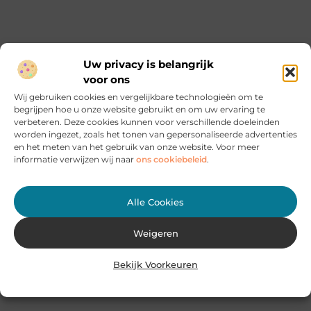
" Bekijk alle beroemde mensen "
Beroemde mensen en hun blijvende
Uw privacy is belangrijk
impact
voor ons
Nederland zit vol met bekende gezichten, variërend
Wij gebruiken cookies en vergelijkbare technologieën om te
van artiesten en acteurs tot YouTubers en sterren op
begrijpen hoe u onze website gebruikt en om uw ervaring te
sociale media. Deze beroemdheden maken een
verbeteren. Deze cookies kunnen voor verschillende doeleinden
blijvende indruk in de wereld van entertainment,
worden ingezet, zoals het tonen van gepersonaliseerde advertenties
en het meten van het gebruik van onze website. Voor meer
mode en meer. Ontdek op welke manieren ze niet
informatie verwijzen wij naar
ons cookiebeleid
.
alleen inspireren, maar ook daadwerkelijk invloed
uitoefenen op onze maatschappij.
Alle Cookies
Verhalen van
Bekende Personen
Weigeren
Bekijk Voorkeuren