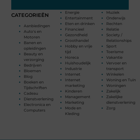
Energie
Muziek
CATEGORIEËN
Entertainment
Onderwijs
Eten en drinken
Rechten
Aanbiedingen
Financieel
Relatie
Auto's en
Gezondheid
Society /
Motoren
Groothandel
Relationships
Banen en
Hobby en vrije
Sport
opleidingen
tijd
Toerisme
Beauty en
Horeca
Vakantie
verzorging
Huishoudelijk
Vervoer en
Bedrijven
Industrie
transport
Bloemen
Internet
Winkelen
Blog
Internet
Woning en Tuin
Boeken en
marketing
Woningen
Tijdschriften
Kinderen
Zakelijk
Cadeau
Management
Zakelijke
Dienstverlening
Marketing
dienstverlening
Electronica en
Mode en
Zorg
Computers
Kleding