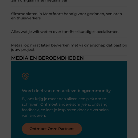
Slim omgaan met metaalafval
Slimme sloten in Montfoort: handig voor gezinnen, senioren
en thuiswerkers
Alles wat je wilt weten over tandheelkundige specialismen
Metaal op maat laten bewerken met vakmanschap dat past bij
jouw project
MEDIA EN BEROEMDHEDEN
Word deel van een actieve blogcommunity
Bij ons krijg je meer dan alleen een plek om te
schrijven. Ontmoet andere schrijvers, ontvang
feedback, en laat je inspireren door de verhalen
van anderen.
Ontmoet Onze Partners