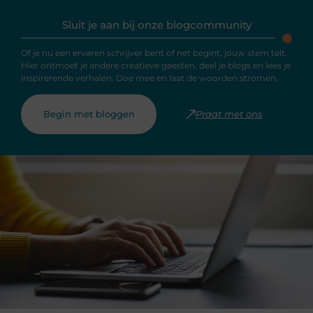
Sluit je aan bij onze blogcommunity
Of je nu een ervaren schrijver bent of net begint, jouw stem telt.
Hier ontmoet je andere creatieve geesten, deel je blogs en lees je
inspirerende verhalen. Doe mee en laat de woorden stromen.
Begin met bloggen
Praat met ons