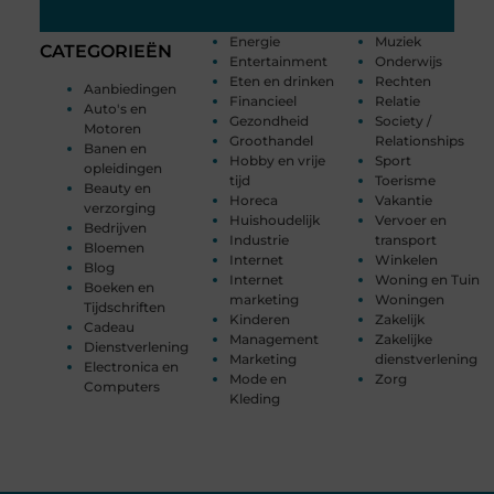
Energie
Muziek
CATEGORIEËN
Entertainment
Onderwijs
Eten en drinken
Rechten
Aanbiedingen
Financieel
Relatie
Auto's en
Gezondheid
Society /
Motoren
Groothandel
Relationships
Banen en
Hobby en vrije
Sport
opleidingen
tijd
Toerisme
Beauty en
Horeca
Vakantie
verzorging
Huishoudelijk
Vervoer en
Bedrijven
Industrie
transport
Bloemen
Internet
Winkelen
Blog
Internet
Woning en Tuin
Boeken en
marketing
Woningen
Tijdschriften
Kinderen
Zakelijk
Cadeau
Management
Zakelijke
Dienstverlening
Marketing
dienstverlening
Electronica en
Mode en
Zorg
Computers
Kleding