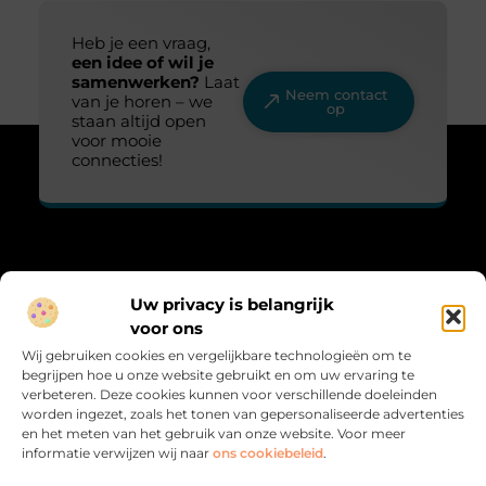
Heb je een vraag,
een idee of wil je
samenwerken?
Laat
Neem contact
van je horen – we
op
staan altijd open
voor mooie
connecties!
Over Lovelime
Uw privacy is belangrijk
“Fris, sprankelend en vol leven.”
voor ons
Lovelime.nl brengt een kleurrijke mix aan blogs over het leven,
Wij gebruiken cookies en vergelijkbare technologieën om te
liefde, trends en inspiratie. Voor iedereen die het leven met een
begrijpen hoe u onze website gebruikt en om uw ervaring te
glimlach bekijkt.
verbeteren. Deze cookies kunnen voor verschillende doeleinden
worden ingezet, zoals het tonen van gepersonaliseerde advertenties
Bericht categorie
en het meten van het gebruik van onze website. Voor meer
informatie verwijzen wij naar
ons cookiebeleid
.