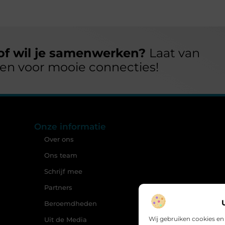
 of wil je samenwerken?
Laat van
open voor mooie connecties!
Onze informatie
Over ons
Ons team
Schrijf mee
Partners
Beroemdheden
Wij gebruiken cookies en
Uit de Media