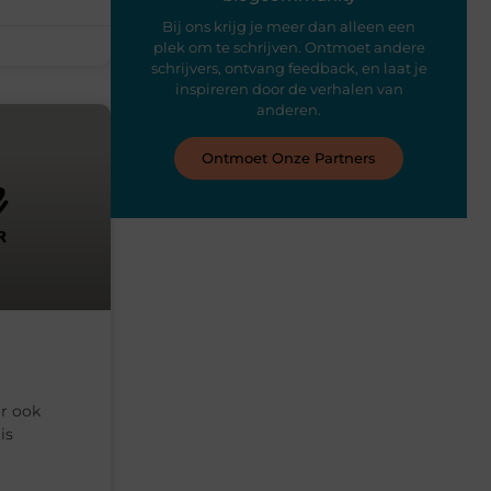
Bij ons krijg je meer dan alleen een
plek om te schrijven. Ontmoet andere
schrijvers, ontvang feedback, en laat je
inspireren door de verhalen van
anderen.
Ontmoet Onze Partners
ar ook
is