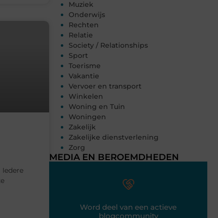
Muziek
Onderwijs
Rechten
Relatie
Society / Relationships
Sport
Toerisme
Vakantie
Vervoer en transport
Winkelen
Woning en Tuin
Woningen
Zakelijk
Zakelijke dienstverlening
Zorg
MEDIA EN BEROEMDHEDEN
 Iedere
ze
Word deel van een actieve
blogcommunity