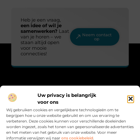
Heb je een vraag,
een idee of wil je
samenwerken?
Laat
Neem contact
van je horen – we
op
staan altijd open
voor mooie
connecties!
Over Lovelime
Uw privacy is belangrijk
“Fris, sprankelend en vol leven.”
voor ons
Lovelime.nl brengt een kleurrijke mix aan blogs over het leven,
Wij gebruiken cookies en vergelijkbare technologieën om te
liefde, trends en inspiratie. Voor iedereen die het leven met een
begrijpen hoe u onze website gebruikt en om uw ervaring te
glimlach bekijkt.
verbeteren. Deze cookies kunnen voor verschillende doeleinden
worden ingezet, zoals het tonen van gepersonaliseerde advertenties
Bericht categorie
en het meten van het gebruik van onze website. Voor meer
informatie verwijzen wij naar
ons cookiebeleid
.