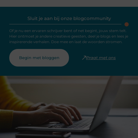
Sluit je aan bij onze blogcommunity
Of je nu een ervaren schrijver bent of net begint, jouw stem telt.
Hier ontmoet je andere creatieve geesten, deel je blogs en lees je
inspirerende verhalen. Doe mee en laat de woorden stromen.
Begin met bloggen
Praat met ons