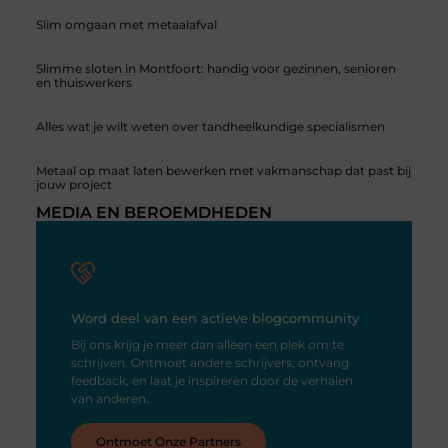
Slim omgaan met metaalafval
Slimme sloten in Montfoort: handig voor gezinnen, senioren
en thuiswerkers
Alles wat je wilt weten over tandheelkundige specialismen
Metaal op maat laten bewerken met vakmanschap dat past bij
jouw project
MEDIA EN BEROEMDHEDEN
Word deel van een actieve blogcommunity
Bij ons krijg je meer dan alleen een plek om te
schrijven. Ontmoet andere schrijvers, ontvang
feedback, en laat je inspireren door de verhalen
van anderen.
Ontmoet Onze Partners