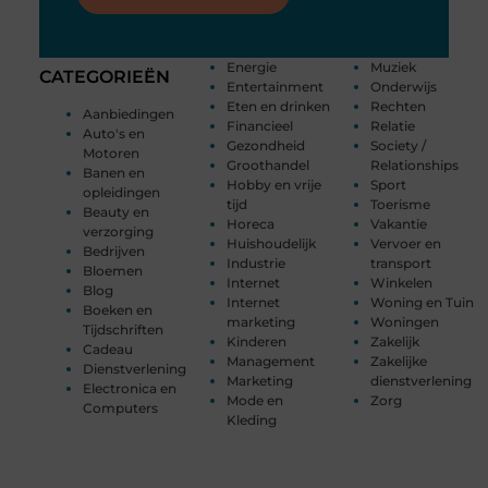
Energie
Muziek
CATEGORIEËN
Entertainment
Onderwijs
Eten en drinken
Rechten
Aanbiedingen
Financieel
Relatie
Auto's en
Gezondheid
Society /
Motoren
Groothandel
Relationships
Banen en
Hobby en vrije
Sport
opleidingen
tijd
Toerisme
Beauty en
Horeca
Vakantie
verzorging
Huishoudelijk
Vervoer en
Bedrijven
Industrie
transport
Bloemen
Internet
Winkelen
Blog
Internet
Woning en Tuin
Boeken en
marketing
Woningen
Tijdschriften
Kinderen
Zakelijk
Cadeau
Management
Zakelijke
Dienstverlening
Marketing
dienstverlening
Electronica en
Mode en
Zorg
Computers
Kleding