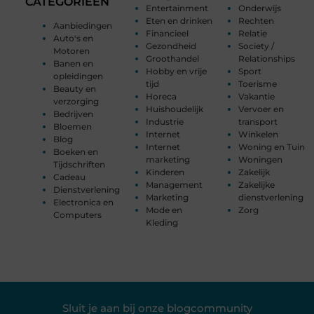
CATEGORIEËN
Entertainment
Onderwijs
Eten en drinken
Rechten
Aanbiedingen
Financieel
Relatie
Auto's en
Gezondheid
Society /
Motoren
Groothandel
Relationships
Banen en
Hobby en vrije
Sport
opleidingen
tijd
Toerisme
Beauty en
Horeca
Vakantie
verzorging
Huishoudelijk
Vervoer en
Bedrijven
Industrie
transport
Bloemen
Internet
Winkelen
Blog
Internet
Woning en Tuin
Boeken en
marketing
Woningen
Tijdschriften
Kinderen
Zakelijk
Cadeau
Management
Zakelijke
Dienstverlening
Marketing
dienstverlening
Electronica en
Mode en
Zorg
Computers
Kleding
Sluit je aan bij onze blogcommunity