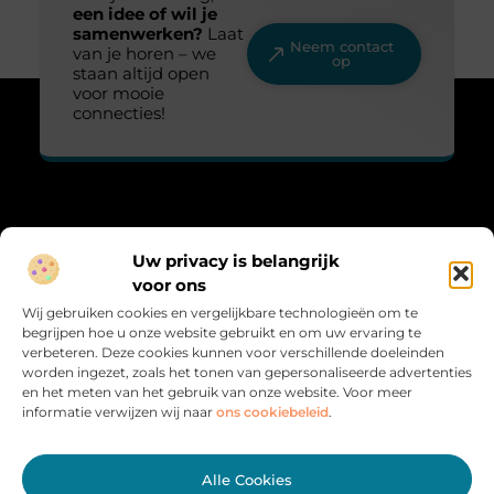
een idee of wil je
samenwerken?
Laat
Neem contact
van je horen – we
op
staan altijd open
voor mooie
connecties!
Over Lovelime
Uw privacy is belangrijk
“Fris, sprankelend en vol leven.”
voor ons
Lovelime.nl brengt een kleurrijke mix aan blogs over het leven,
Wij gebruiken cookies en vergelijkbare technologieën om te
liefde, trends en inspiratie. Voor iedereen die het leven met een
begrijpen hoe u onze website gebruikt en om uw ervaring te
glimlach bekijkt.
verbeteren. Deze cookies kunnen voor verschillende doeleinden
worden ingezet, zoals het tonen van gepersonaliseerde advertenties
Bericht categorie
en het meten van het gebruik van onze website. Voor meer
informatie verwijzen wij naar
ons cookiebeleid
.
Onze informatie
Alle Cookies