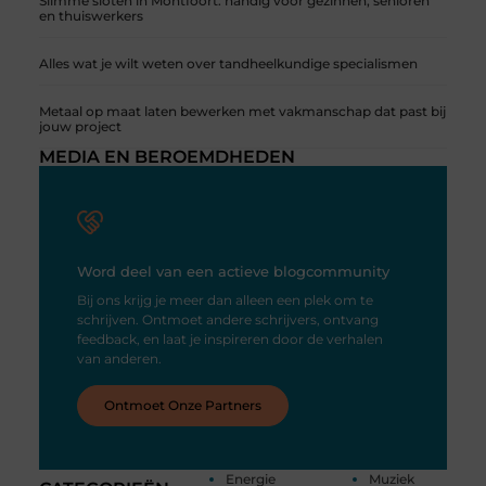
Slimme sloten in Montfoort: handig voor gezinnen, senioren
en thuiswerkers
Alles wat je wilt weten over tandheelkundige specialismen
Metaal op maat laten bewerken met vakmanschap dat past bij
jouw project
MEDIA EN BEROEMDHEDEN
Word deel van een actieve blogcommunity
Bij ons krijg je meer dan alleen een plek om te
schrijven. Ontmoet andere schrijvers, ontvang
feedback, en laat je inspireren door de verhalen
van anderen.
Ontmoet Onze Partners
Energie
Muziek