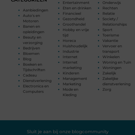
Entertainment
Onderwijs
Eten en drinken
Rechten
Aanbiedingen
Financieel
Relatie
Auto's en
Gezondheid
Society /
Motoren
Groothandel
Relationships
Banen en
Hobby en vrije
Sport
opleidingen
tijd
Toerisme
Beauty en
Horeca
Vakantie
verzorging
Huishoudelijk
Vervoer en
Bedrijven
Industrie
transport
Bloemen
Internet
Winkelen
Blog
Internet
Woning en Tuin
Boeken en
marketing
Woningen
Tijdschriften
Kinderen
Zakelijk
Cadeau
Management
Zakelijke
Dienstverlening
Marketing
dienstverlening
Electronica en
Mode en
Zorg
Computers
Kleding
Sluit je aan bij onze blogcommunity