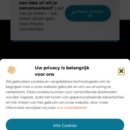
een idee of wil je
samenwerken?
Laat
Neem contact
van je horen – we
op
staan altijd open
voor mooie
connecties!
Over Lovelime
Uw privacy is belangrijk
“Fris, sprankelend en vol leven.”
voor ons
Lovelime.nl brengt een kleurrijke mix aan blogs over het leven,
Wij gebruiken cookies en vergelijkbare technologieën om te
liefde, trends en inspiratie. Voor iedereen die het leven met een
begrijpen hoe u onze website gebruikt en om uw ervaring te
glimlach bekijkt.
verbeteren. Deze cookies kunnen voor verschillende doeleinden
worden ingezet, zoals het tonen van gepersonaliseerde advertenties
Bericht categorie
en het meten van het gebruik van onze website. Voor meer
informatie verwijzen wij naar
ons cookiebeleid
.
Onze informatie
Alle Cookies