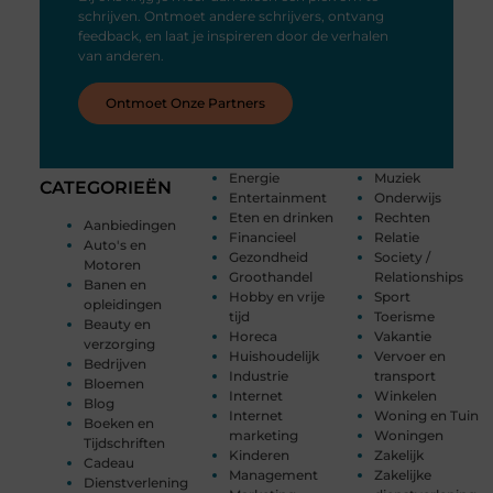
schrijven. Ontmoet andere schrijvers, ontvang
feedback, en laat je inspireren door de verhalen
van anderen.
Ontmoet Onze Partners
Energie
Muziek
CATEGORIEËN
Entertainment
Onderwijs
Eten en drinken
Rechten
Aanbiedingen
Financieel
Relatie
Auto's en
Gezondheid
Society /
Motoren
Groothandel
Relationships
Banen en
Hobby en vrije
Sport
opleidingen
tijd
Toerisme
Beauty en
Horeca
Vakantie
verzorging
Huishoudelijk
Vervoer en
Bedrijven
Industrie
transport
Bloemen
Internet
Winkelen
Blog
Internet
Woning en Tuin
Boeken en
marketing
Woningen
Tijdschriften
Kinderen
Zakelijk
Cadeau
Management
Zakelijke
Dienstverlening