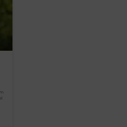
am
el