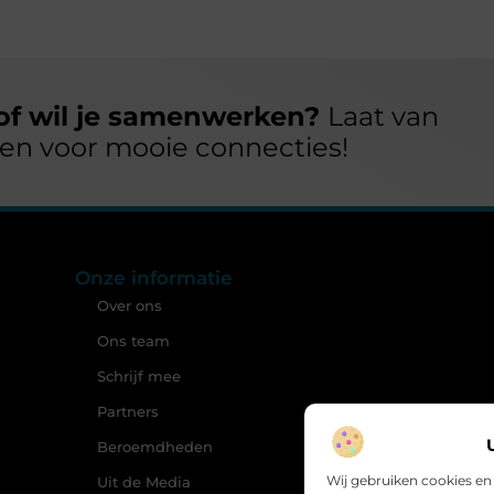
 of wil je samenwerken?
Laat van
open voor mooie connecties!
Onze informatie
Over ons
Ons team
Schrijf mee
Partners
Beroemdheden
Wij gebruiken cookies en
Uit de Media