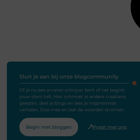
Sluit je aan bij onze blogcommunity
Of je nu een ervaren schrijver bent of net begint,
jouw stem telt. Hier ontmoet je andere creatieve
geesten, deel je blogs en lees je inspirerende
verhalen. Doe mee en laat de woorden stromen.
Begin met bloggen
Praat met ons