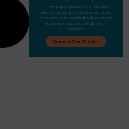
Bij ons krijg je meer dan alleen een
plek om te schrijven. Ontmoet andere
schrijvers, ontvang feedback, en laat je
inspireren door de verhalen van
anderen.
Ontmoet Onze Partners