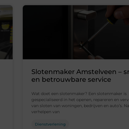
Slotenmaker Amstelveen – sn
en betrouwbare service
Wat doet een slotenmaker? Een slotenmaker is
gespecialiseerd in het openen, repareren en ver
van sloten van woningen, bedrijven en auto’s. Na
verhelpen van
Dienstverlening