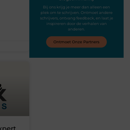
Bij ons krijg je meer dan alleen een
plek om te schrijven. Ontmoet andere
schrijvers, ontvang feedback, en laat je
inspireren door de verhalen van
anderen.
Ontmoet Onze Partners
xpert