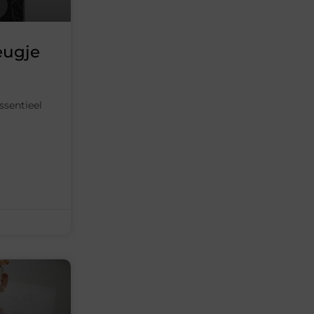
eugje
ssentieel