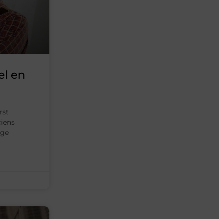
el en
rst
ciens
ege