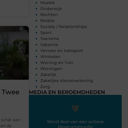
Muziek
Onderwijs
Rechten
Relatie
Society / Relationships
Sport
Toerisme
Vakantie
Vervoer en transport
Winkelen
Woning en Tuin
Woningen
Zakelijk
Zakelijke dienstverlening
Zorg
: Twee
MEDIA EN BEROEMDHEDEN
 schat aan
Word deel van een actieve
ren de
blogcommunity