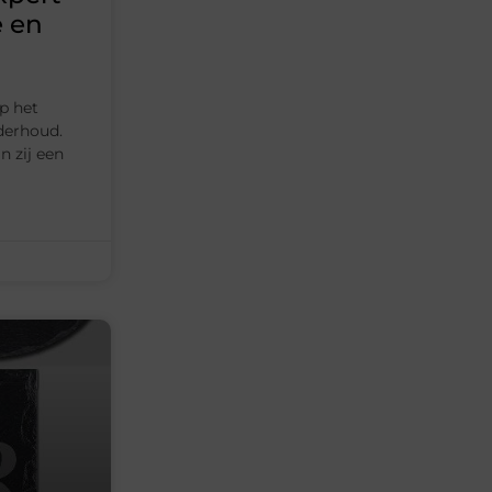
e en
p het
derhoud.
n zij een