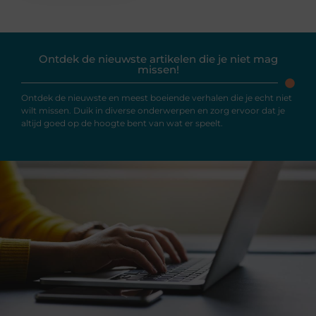
Ontdek de nieuwste artikelen die je niet mag
missen!
Ontdek de nieuwste en meest boeiende verhalen die je echt niet
wilt missen. Duik in diverse onderwerpen en zorg ervoor dat je
altijd goed op de hoogte bent van wat er speelt.