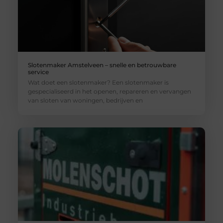
Slotenmaker Amstelveen – snelle en betrouwbare
service
Wat doet een slotenmaker? Een slotenmaker is
gespecialiseerd in het openen, repareren en vervangen
van sloten van woningen, bedrijven en