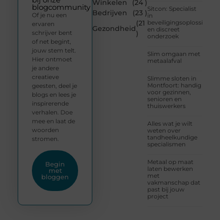
Winkelen
(24 )
blogcommunity
Sitcon: Specialist
Bedrijven
(23 )
Of je nu een
in
(21
beveiligingsoplossingen
ervaren
Gezondheid
en discreet
schrijver bent
)
onderzoek
of net begint,
jouw stem telt.
Slim omgaan met
Hier ontmoet
metaalafval
je andere
creatieve
Slimme sloten in
Montfoort: handig
geesten, deel je
voor gezinnen,
blogs en lees je
senioren en
inspirerende
thuiswerkers
verhalen. Doe
mee en laat de
Alles wat je wilt
woorden
weten over
tandheelkundige
stromen.
specialismen
Metaal op maat
Begin
laten bewerken
met
met
bloggen
vakmanschap dat
past bij jouw
project