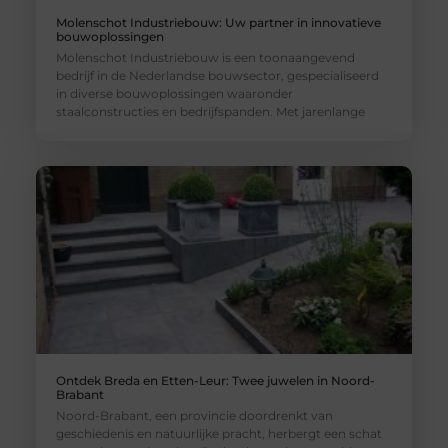
Molenschot Industriebouw: Uw partner in innovatieve
bouwoplossingen
Molenschot Industriebouw is een toonaangevend
bedrijf in de Nederlandse bouwsector, gespecialiseerd
in diverse bouwoplossingen waaronder
staalconstructies en bedrijfspanden. Met jarenlange
Ontdek Breda en Etten-Leur: Twee juwelen in Noord-
Brabant
Noord-Brabant, een provincie doordrenkt van
geschiedenis en natuurlijke pracht, herbergt een schat