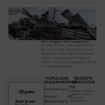
Slim omgaan met metaalafval
Een kapotte fiets, oude radiatoren na
een verbouwing, reststukken van een
klusproject of een stapel kabels uit de
schuur: metaal belandt verrassend
vaak in huis of op de werkplaats. Zonde
om het bij het grofvuil
POPULAIRE
RECENTE
ONDERWERPEN
BERICHTEN
(140
Een
Aanbiedingen
verkeersregelaar
)
regelen voor je
Society /
(80
volgende
evenement
Sluit je aan
Relationships
)
bij onze