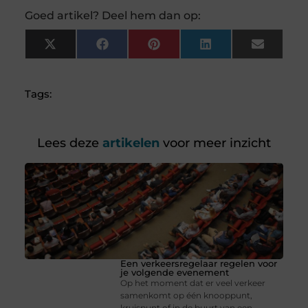
Goed artikel? Deel hem dan op:
X
Facebook
Pinterest
LinkedIn
Email
(Twitter)
Tags:
Lees deze
artikelen
voor meer inzicht
Een verkeersregelaar regelen voor
je volgende evenement
Op het moment dat er veel verkeer
samenkomt op één knooppunt,
kruispunt of in de buurt van een