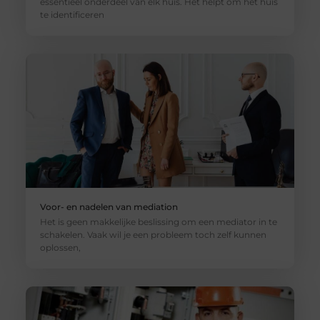
essentieel onderdeel van elk huis. Het helpt om het huis
te identificeren
Voor- en nadelen van mediation
Het is geen makkelijke beslissing om een mediator in te
schakelen. Vaak wil je een probleem toch zelf kunnen
oplossen,