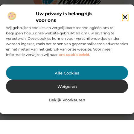
Uw privacy is belangrijk
voor ons
Wij gebruiken cookies en vergelijkbare technologieën om te
begrijpen hoe u onze website gebruikt en om uw ervaring te
verbeteren. Deze cookies kunnen voor verschillende doeleinden
Bij Search4Love plan je jouw ideale speeddate
worden ingezet, zoals het tonen van gepersonaliseerde advertenties
Wil jij andere mensen en leuke singles ontmoeten op
en het meten van het gebruik van onze website. Voor meer
een manier die niet al te ingewikkeld is? Dan is een
informatie verwijzen wij naar
ons cookiebeleid
.
Alle Cookies
Weigeren
Bekijk Voorkeuren
Zo kies je gemakkelijk de juiste eetkamerstoelen met