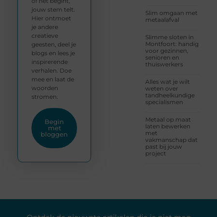
of net begint,
jouw stem telt.
Slim omgaan met
Hier ontmoet
metaalafval
je andere
creatieve
Slimme sloten in
Montfoort: handig
geesten, deel je
voor gezinnen,
blogs en lees je
senioren en
inspirerende
thuiswerkers
verhalen. Doe
mee en laat de
Alles wat je wilt
woorden
weten over
tandheelkundige
stromen.
specialismen
Metaal op maat
Begin
laten bewerken
met
met
bloggen
vakmanschap dat
past bij jouw
project