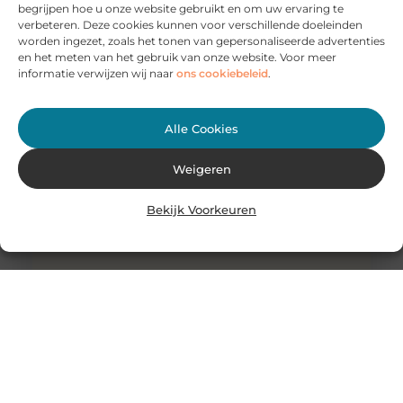
begrijpen hoe u onze website gebruikt en om uw ervaring te
verbeteren. Deze cookies kunnen voor verschillende doeleinden
Bij Search4Love plan je jouw ideale speeddate
worden ingezet, zoals het tonen van gepersonaliseerde advertenties
Wil jij andere mensen en leuke singles ontmoeten op
en het meten van het gebruik van onze website. Voor meer
een manier die niet al te ingewikkeld is? Dan is een
informatie verwijzen wij naar
ons cookiebeleid
.
Alle Cookies
Weigeren
Bekijk Voorkeuren
Zo kies je gemakkelijk de juiste eetkamerstoelen met
wieltjes
Ben je voor je eethoek op zoek naar nieuwe
eetkamerstoelen met wieltjes? Dan merk je al gauw dat
je ontzettend