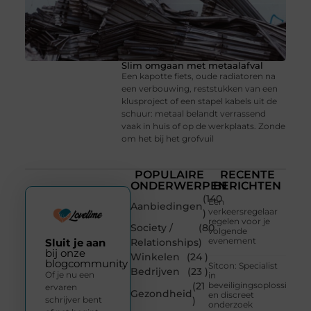
Slim omgaan met metaalafval
Een kapotte fiets, oude radiatoren na
een verbouwing, reststukken van een
klusproject of een stapel kabels uit de
schuur: metaal belandt verrassend
vaak in huis of op de werkplaats. Zonde
om het bij het grofvuil
POPULAIRE
RECENTE
ONDERWERPEN
BERICHTEN
(140
Een
Aanbiedingen
verkeersregelaar
)
regelen voor je
Society /
(80
volgende
evenement
Sluit je aan
Relationships
)
bij onze
Winkelen
(24 )
blogcommunity
Sitcon: Specialist
Bedrijven
(23 )
Of je nu een
in
(21
beveiligingsoplossingen
ervaren
Gezondheid
en discreet
schrijver bent
)
onderzoek