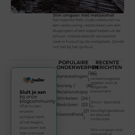
Slim omgaan met metaalafval
Een kapotte fiets, oude radiatoren na
een verbouwing, reststukken van een
klusproject of een stapel kabels uit de
schuur: metaal belandt verrassend
vaak in huis of op de werkplaats. Zonde
om het bij het grofvuil
POPULAIRE
RECENTE
ONDERWERPEN
BERICHTEN
(140
Een
Aanbiedingen
verkeersregelaar
)
regelen voor je
Society /
(80
volgende
evenement
Sluit je aan
Relationships
)
bij onze
Winkelen
(24 )
blogcommunity
Sitcon: Specialist
Bedrijven
(23 )
Of je nu een
in
(21
beveiligingsoplossingen
ervaren
Gezondheid
en discreet
schrijver bent
)
onderzoek
of net begint,
jouw stem telt.
Slim omgaan met
Hier ontmoet
metaalafval