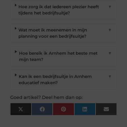
Hoe zorg ik dat iedereen plezier heeft
▼
tijdens het bedrijfsuitje?
Wat moet ik meenemen in mijn
▼
planning voor een bedrijfsuitje?
Hoe bereik ik Arnhem het beste met
▼
mijn team?
Kan ik een bedrijfsuitje in Arnhem
▼
educatief maken?
Goed artikel? Deel hem dan op:
X
Facebook
Pinterest
LinkedIn
Email
(Twitter)