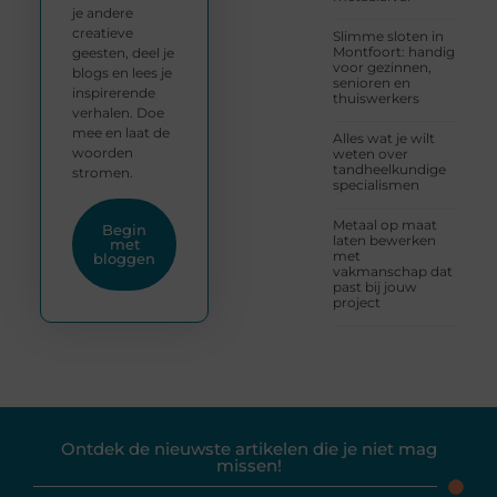
je andere
creatieve
Slimme sloten in
Montfoort: handig
geesten, deel je
voor gezinnen,
blogs en lees je
senioren en
inspirerende
thuiswerkers
verhalen. Doe
mee en laat de
Alles wat je wilt
woorden
weten over
tandheelkundige
stromen.
specialismen
Metaal op maat
Begin
laten bewerken
met
met
bloggen
vakmanschap dat
past bij jouw
project
Ontdek de nieuwste artikelen die je niet mag
missen!