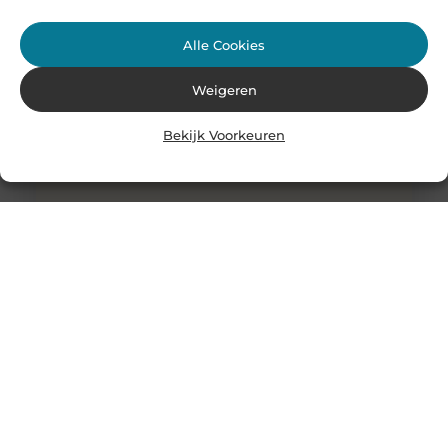
Alle Cookies
Weigeren
Bekijk Voorkeuren
Kantoorartikelen in Amsterdam: Waar op te Letten?
Of je nu werkt in een groot bedrijf of als freelancer, een
goed uitgerust kantoor is essentieel voor een
productieve