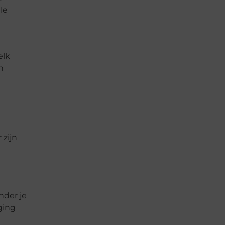
le
elk
n
 zijn
n
nder je
ging