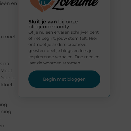
gieën en
Sluit je aan
bij onze
blogcommunity
Of je nu een ervaren schrijver bent
 op moet
of net begint, jouw stem telt. Hier
ontmoet je andere creatieve
geesten, deel je blogs en lees je
inspirerende verhalen. Doe mee en
laat de woorden stromen.
k na
. Moet
Door je
Begin met bloggen
ldoet.
sing
uning.
e
en.