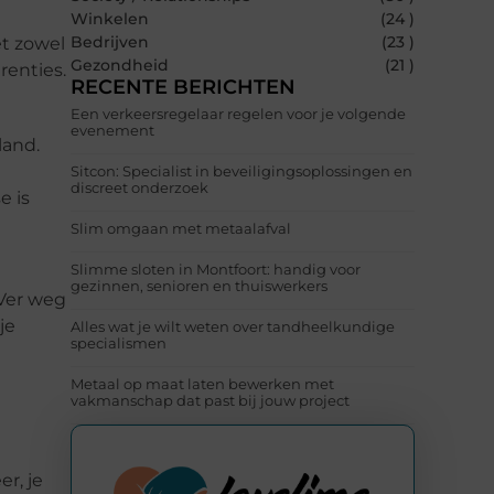
n
Winkelen
(24 )
Bedrijven
(23 )
t zowel
Gezondheid
(21 )
renties.
RECENTE BERICHTEN
Een verkeersregelaar regelen voor je volgende
evenement
land.
Sitcon: Specialist in beveiligingsoplossingen en
discreet onderzoek
e is
Slim omgaan met metaalafval
Slimme sloten in Montfoort: handig voor
gezinnen, senioren en thuiswerkers
 Ver weg
je
Alles wat je wilt weten over tandheelkundige
specialismen
Metaal op maat laten bewerken met
vakmanschap dat past bij jouw project
r, je