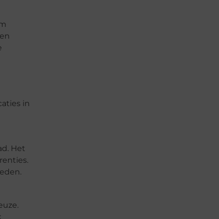
om
 en
e
aties in
ad. Het
renties.
heden.
euze.
k