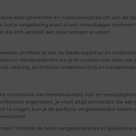
flexibele arrangementen en maatwerkopties om aan de sp
een korte vergadering plant of een meerdaagse conferent
tie die zich aanpast aan jouw wensen en eisen.
kenisse, profiteer je van de lokale expertise en onderste
iers en dienstverleners om je te voorzien van alles wat 
vat catering, technische ondersteuning en transportdi
te combinatie van bereikbaarheid, rust en veelzijdigheid.
erentie organiseert, je vindt altijd een locatie die aan 
st te volgen, kun je de perfecte vergaderlocatie kiezen 
ijeenkomst.
annen? Ontdek de beste vergaderlocaties in Spijkenisse