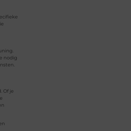
ecifieke
ie
uning.
je nodig
ensten.
 Of je
je
en
 en