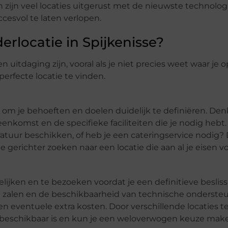
ien zijn veel locaties uitgerust met de nieuwste technolo
cesvol te laten verlopen.
erlocatie in Spijkenisse?
n uitdaging zijn, vooral als je niet precies weet waar je
 perfecte locatie te vinden.
k om je behoeften en doelen duidelijk te definiëren. Den
eenkomst en de specifieke faciliteiten die je nodig hebt
ratuur beschikken, of heb je een cateringservice nodig? 
 gerichter zoeken naar een locatie die aan al je eisen vo
elijken en te bezoeken voordat je een definitieve beslis
 de zalen en de beschikbaarheid van technische onderste
en eventuele extra kosten. Door verschillende locaties t
 er beschikbaar is en kun je een weloverwogen keuze mak