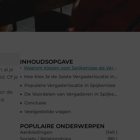
INHOUDSOPGAVE
Waarom Kiezen voor Spijkenisse als Vergaderlocatie in Spijkenisse?
 al je
Hoe Kies Je de Juiste Vergaderlocatie in Spijkenisse?
d. Of je
Populaire Vergaderlocatie in Spijkenisse
or de
De Voordelen van Vergaderen in Spijkenisse
te
Conclusie
Veelgestelde vragen
POPULAIRE ONDERWERPEN
Aanbiedingen
(140 )
Society / Relationships
(80 )