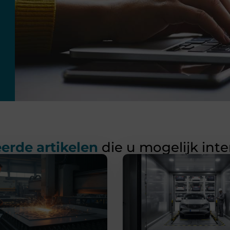
erde artikelen
die u mogelijk int