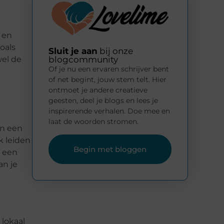
n en
oals
Sluit je aan
bij onze
wel de
blogcommunity
Of je nu een ervaren schrijver bent
of net begint, jouw stem telt. Hier
ontmoet je andere creatieve
geesten, deel je blogs en lees je
inspirerende verhalen. Doe mee en
laat de woorden stromen.
an een
k leiden
Begin met bloggen
m een
an je
 lokaal