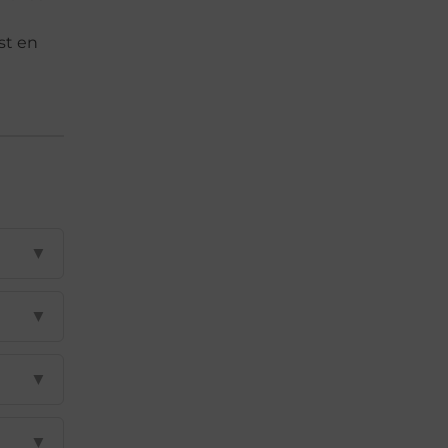
st en
▼
▼
▼
▼