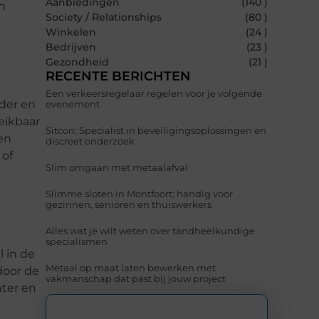
Aanbiedingen
(140 )
en
Society / Relationships
(80 )
Winkelen
(24 )
Bedrijven
(23 )
Gezondheid
(21 )
RECENTE BERICHTEN
Een verkeersregelaar regelen voor je volgende
der en
evenement
reikbaar
Sitcon: Specialist in beveiligingsoplossingen en
en
discreet onderzoek
 of
Slim omgaan met metaalafval
Slimme sloten in Montfoort: handig voor
gezinnen, senioren en thuiswerkers
Alles wat je wilt weten over tandheelkundige
specialismen
l in de
Metaal op maat laten bewerken met
door de
vakmanschap dat past bij jouw project
nter en