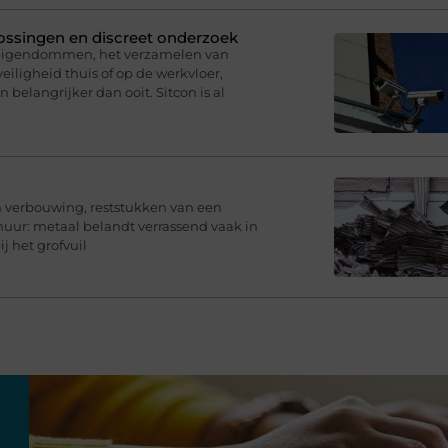
plossingen en discreet onderzoek
 eigendommen, het verzamelen van
eiligheid thuis of op de werkvloer,
belangrijker dan ooit. Sitcon is al
en verbouwing, reststukken van een
chuur: metaal belandt verrassend vaak in
j het grofvuil