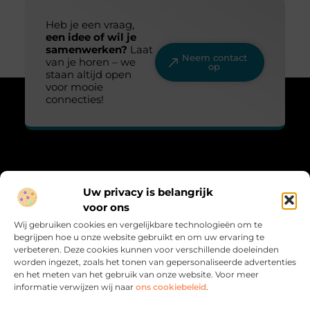
Heb je een vraag,
een idee of wil je
samenwerken?
Laat
Neem contact
van je horen – we
op
staan altijd open
voor mooie
connecties!
Over Lovelime
Uw privacy is belangrijk
“Fris, sprankelend en vol leven.”
voor ons
Lovelime.nl brengt een kleurrijke mix aan blogs over het leven,
Wij gebruiken cookies en vergelijkbare technologieën om te
liefde, trends en inspiratie. Voor iedereen die het leven met een
begrijpen hoe u onze website gebruikt en om uw ervaring te
glimlach bekijkt.
verbeteren. Deze cookies kunnen voor verschillende doeleinden
worden ingezet, zoals het tonen van gepersonaliseerde advertenties
Bericht categorie
en het meten van het gebruik van onze website. Voor meer
informatie verwijzen wij naar
ons cookiebeleid
.