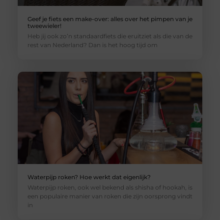
Geef je fiets een make-over: alles over het pimpen van je
tweewieler!
Heb jij ook zo’n standaardfiets die eruitziet als die van de
rest van Nederland? Dan is het hoog tijd om
Waterpijp roken? Hoe werkt dat eigenlijk?
Waterpijp roken, ook wel bekend als shisha of hookah, is
een populaire manier van roken die zijn oorsprong vindt
in