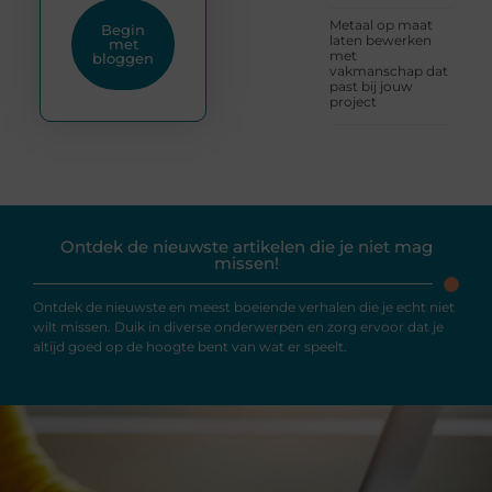
Metaal op maat
Begin
laten bewerken
met
met
bloggen
vakmanschap dat
past bij jouw
project
Ontdek de nieuwste artikelen die je niet mag
missen!
Ontdek de nieuwste en meest boeiende verhalen die je echt niet
wilt missen. Duik in diverse onderwerpen en zorg ervoor dat je
altijd goed op de hoogte bent van wat er speelt.