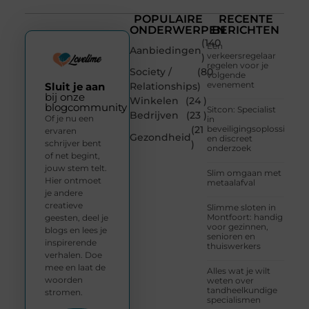
POPULAIRE
RECENTE
ONDERWERPEN
BERICHTEN
(140
Een
Aanbiedingen
verkeersregelaar
)
regelen voor je
Society /
(80
volgende
evenement
Sluit je aan
Relationships
)
bij onze
Winkelen
(24 )
blogcommunity
Sitcon: Specialist
Bedrijven
(23 )
Of je nu een
in
(21
beveiligingsoplossingen
ervaren
Gezondheid
en discreet
schrijver bent
)
onderzoek
of net begint,
jouw stem telt.
Slim omgaan met
Hier ontmoet
metaalafval
je andere
creatieve
Slimme sloten in
Montfoort: handig
geesten, deel je
voor gezinnen,
blogs en lees je
senioren en
inspirerende
thuiswerkers
verhalen. Doe
mee en laat de
Alles wat je wilt
woorden
weten over
tandheelkundige
stromen.
specialismen