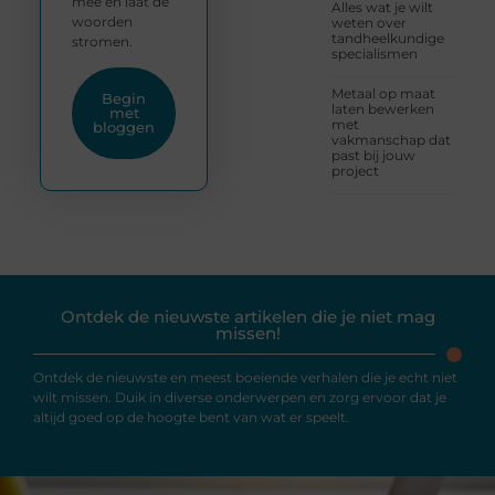
mee en laat de
Alles wat je wilt
woorden
weten over
tandheelkundige
stromen.
specialismen
Metaal op maat
Begin
laten bewerken
met
met
bloggen
vakmanschap dat
past bij jouw
project
Ontdek de nieuwste artikelen die je niet mag
missen!
Ontdek de nieuwste en meest boeiende verhalen die je echt niet
wilt missen. Duik in diverse onderwerpen en zorg ervoor dat je
altijd goed op de hoogte bent van wat er speelt.