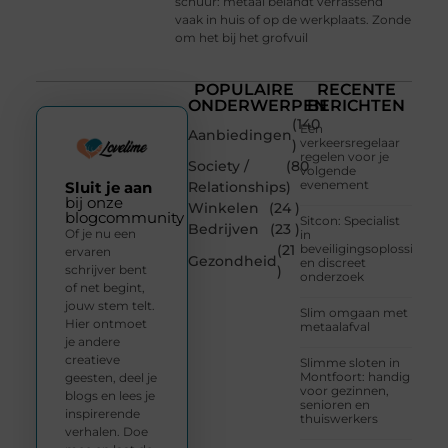
schuur: metaal belandt verrassend
vaak in huis of op de werkplaats. Zonde
om het bij het grofvuil
POPULAIRE
RECENTE
ONDERWERPEN
BERICHTEN
(140
Een
Aanbiedingen
verkeersregelaar
)
regelen voor je
Society /
(80
volgende
evenement
Sluit je aan
Relationships
)
bij onze
Winkelen
(24 )
blogcommunity
Sitcon: Specialist
Bedrijven
(23 )
Of je nu een
in
(21
beveiligingsoplossingen
ervaren
Gezondheid
en discreet
schrijver bent
)
onderzoek
of net begint,
jouw stem telt.
Slim omgaan met
Hier ontmoet
metaalafval
je andere
creatieve
Slimme sloten in
Montfoort: handig
geesten, deel je
voor gezinnen,
blogs en lees je
senioren en
inspirerende
thuiswerkers
verhalen. Doe