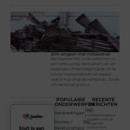
Slim omgaan met metaalafval
Een kapotte fiets, oude radiatoren na
een verbouwing, reststukken van een
klusproject of een stapel kabels uit de
schuur: metaal belandt verrassend
vaak in huis of op de werkplaats. Zonde
om het bij het grofvuil
POPULAIRE
RECENTE
ONDERWERPEN
BERICHTEN
(140
Een
Aanbiedingen
verkeersregelaar
)
regelen voor je
Society /
(80
volgende
evenement
Sluit je aan
Relationships
)