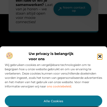
een idee of wil je
samenwerken?
Laat
Neem contact
van je horen – we
op
staan altijd open
voor mooie
connecties!
Over Lovelime
Uw privacy is belangrijk
“Fris, sprankelend en vol leven.”
voor ons
Lovelime.nl brengt een kleurrijke mix aan blogs over het leven,
Wij gebruiken cookies en vergelijkbare technologieën om te
liefde, trends en inspiratie. Voor iedereen die het leven met een
begrijpen hoe u onze website gebruikt en om uw ervaring te
glimlach bekijkt.
verbeteren. Deze cookies kunnen voor verschillende doeleinden
worden ingezet, zoals het tonen van gepersonaliseerde advertenties
Bericht categorie
en het meten van het gebruik van onze website. Voor meer
informatie verwijzen wij naar
ons cookiebeleid
.
Onze informatie
Alle Cookies