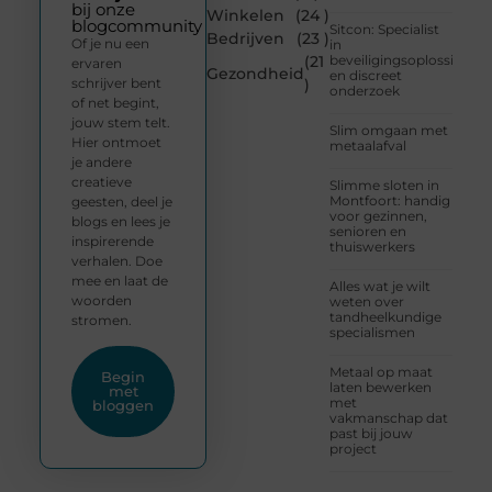
bij onze
Winkelen
(24 )
blogcommunity
Sitcon: Specialist
Bedrijven
(23 )
Of je nu een
in
(21
beveiligingsoplossingen
ervaren
Gezondheid
en discreet
schrijver bent
)
onderzoek
of net begint,
jouw stem telt.
Slim omgaan met
Hier ontmoet
metaalafval
je andere
creatieve
Slimme sloten in
Montfoort: handig
geesten, deel je
voor gezinnen,
blogs en lees je
senioren en
inspirerende
thuiswerkers
verhalen. Doe
mee en laat de
Alles wat je wilt
woorden
weten over
tandheelkundige
stromen.
specialismen
Metaal op maat
Begin
laten bewerken
met
met
bloggen
vakmanschap dat
past bij jouw
project