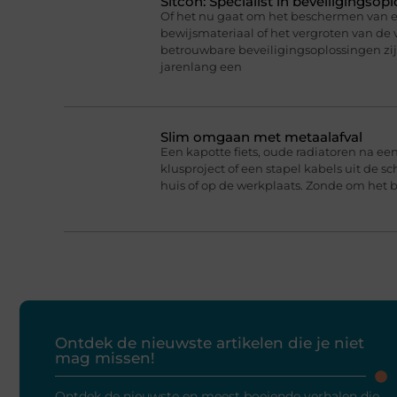
Sitcon: Specialist in beveiligingso
Of het nu gaat om het beschermen van
bewijsmateriaal of het vergroten van de v
betrouwbare beveiligingsoplossingen zijn 
jarenlang een
Slim omgaan met metaalafval
Een kapotte fiets, oude radiatoren na e
klusproject of een stapel kabels uit de s
huis of op de werkplaats. Zonde om het bi
Ontdek de nieuwste artikelen die je niet
mag missen!
Ontdek de nieuwste en meest boeiende verhalen die