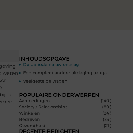
INHOUDSOPGAVE
De periode na uw ontslag
mgeving
Een compleet andere uitdaging aangaan
lt weten
oor
Veelgestelde vragen
e
bij de
POPULAIRE ONDERWERPEN
Aanbiedingen
(140 )
cement
Society / Relationships
(80 )
Winkelen
(24 )
Bedrijven
(23 )
Gezondheid
(21 )
RECENTE BERICHTEN