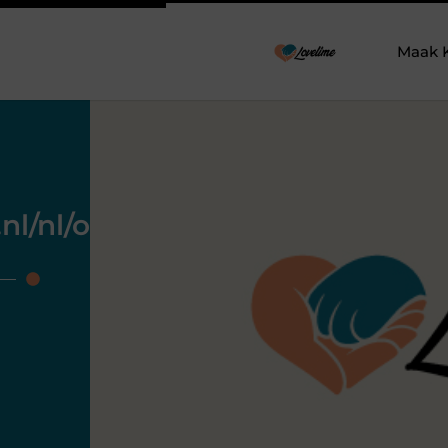
Maak 
nl/nl/outplacement-