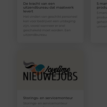
De kracht van een
5 man
uitzendbureau dat maatwerk
produ
levert
5 mani
Het vinden van geschikt personeel
produc
kan voor bedrijven een uitdaging
geheim
zijn, vooral wanneer er snel
univer
geschakeld moet worden. Een
uitzendbureau
Storings- en servicemonteur
Storings- en servicemonteur