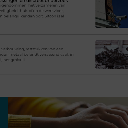
plossingen en discreet onderzoek
 eigendommen, het verzamelen van
eiligheid thuis of op de werkvloer,
belangrijker dan ooit. Sitcon is al
en verbouwing, reststukken van een
chuur: metaal belandt verrassend vaak in
j het grofvuil