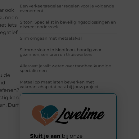
Een verkeersregelaar regelen voor je volgende
ar ook
evenement
 kunnen
Sitcon: Specialist in beveiligingsoplossingen en
et iets
discreet onderzoek
egatief
Slim omgaan met metaalafval
Slimme sloten in Montfoort: handig voor
gezinnen, senioren en thuiswerkers
Alles wat je wilt weten over tandheelkundige
specialismen
u de
Metaal op maat laten bewerken met
eid
vakmanschap dat past bij jouw project
oefenen?
stig kan
en. Durf
Sluit je aan
bij onze