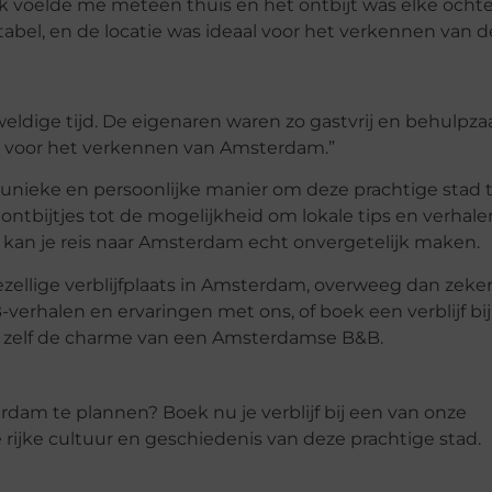
. Ik voelde me meteen thuis en het ontbijt was elke och
bel, en de locatie was ideaal voor het verkennen van de
ldige tijd. De eigenaren waren zo gastvrij en behulpz
ect voor het verkennen van Amsterdam.”
nieke en persoonlijke manier om deze prachtige stad 
ontbijtjes tot de mogelijkheid om lokale tips en verhale
B kan je reis naar Amsterdam echt onvergetelijk maken.
ezellige verblijfplaats in Amsterdam, overweeg dan zeke
-verhalen en ervaringen met ons, of boek een verblijf bi
 zelf de charme van een Amsterdamse B&B.
rdam te plannen? Boek nu je verblijf bij een van onze
rijke cultuur en geschiedenis van deze prachtige stad.