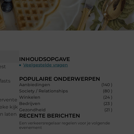
INHOUDSOPGAVE
Veelgestelde vragen
est
POPULAIRE ONDERWERPEN
fasts
Aanbiedingen
(140 )
Society / Relationships
(80 )
Winkelen
(24 )
fervente
Bedrijven
(23 )
eke kijk
Gezondheid
(21 )
n laten
RECENTE BERICHTEN
Een verkeersregelaar regelen voor je volgende
evenement