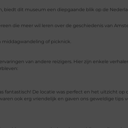
gen, biedt dit museum een diepgaande blik op de Nederl
dereen die meer wil leren over de geschiedenis van Ams
n middagwandeling of picknick.
rvaringen van andere reizigers. Hier zijn enkele verhale
rbleven:
 fantastisch! De locatie was perfect en het uitzicht op 
en ook erg vriendelijk en gaven ons geweldige tips v