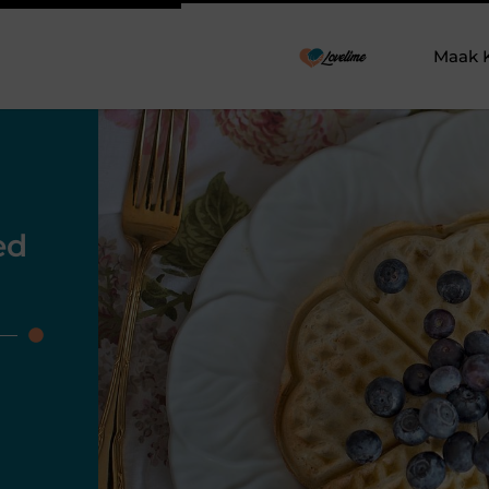
Maak 
ed