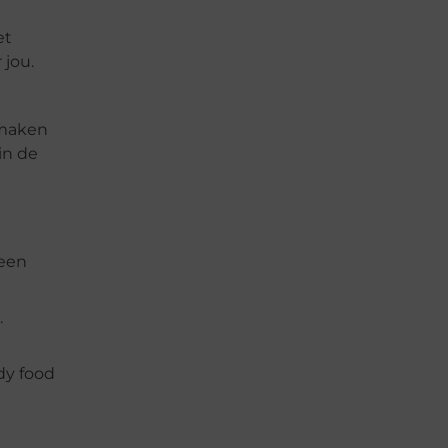
et
 jou.
smaken
in de
 een
.
dy food