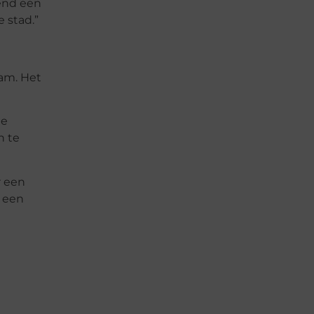
tend een
 stad.”
aam. Het
te
n te
r een
j een