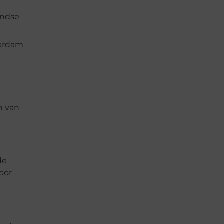
andse
terdam
n van
de
oor