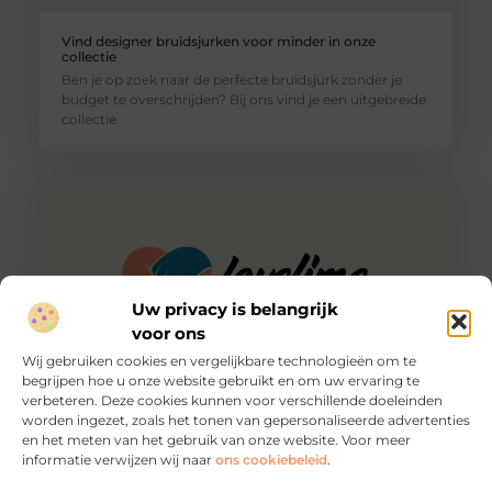
Vind designer bruidsjurken voor minder in onze
collectie
Ben je op zoek naar de perfecte bruidsjurk zonder je
budget te overschrijden? Bij ons vind je een uitgebreide
collectie
Uw privacy is belangrijk
voor ons
Wij gebruiken cookies en vergelijkbare technologieën om te
begrijpen hoe u onze website gebruikt en om uw ervaring te
verbeteren. Deze cookies kunnen voor verschillende doeleinden
Veilig en betrouwbaar: webhosting en beveiliging op
worden ingezet, zoals het tonen van gepersonaliseerde advertenties
maat
en het meten van het gebruik van onze website. Voor meer
Waarom webhosting en beveiliging cruciaal zijn Als je
informatie verwijzen wij naar
ons cookiebeleid
.
een website of webshop hebt, weet je hoe belangrijk