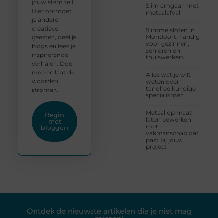
jouw stem telt.
Slim omgaan met
Hier ontmoet
metaalafval
je andere
creatieve
Slimme sloten in
Montfoort: handig
geesten, deel je
voor gezinnen,
blogs en lees je
senioren en
inspirerende
thuiswerkers
verhalen. Doe
mee en laat de
Alles wat je wilt
woorden
weten over
tandheelkundige
stromen.
specialismen
Metaal op maat
Begin
laten bewerken
met
met
bloggen
vakmanschap dat
past bij jouw
project
Ontdek de nieuwste artikelen die je niet mag