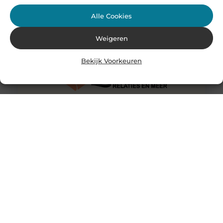
het is
Alle Cookies
Weigeren
Bekijk Voorkeuren
Waarom iedereen in Leiden zijn vuurwerk moet kopen
bij Vuurwerkdumper.nl
De jaarwisseling komt eraan en dat betekent: tijd voor
knallende finales, kleurrijke luchten en gezellige
momenten samen. Maar waar koop