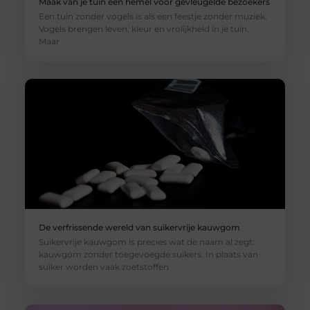
Maak van je tuin een hemel voor gevleugelde bezoekers
Een tuin zonder vogels is als een feestje zonder muziek.
Vogels brengen leven, kleur en vrolijkheid in je tuin.
Maar
De verfrissende wereld van suikervrije kauwgom
Suikervrije kauwgom is precies wat de naam al zegt:
kauwgom zonder toegevoegde suikers. In plaats van
suiker worden vaak zoetstoffen