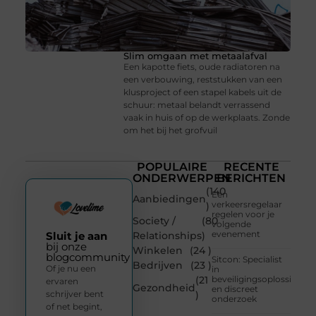
Slim omgaan met metaalafval
Een kapotte fiets, oude radiatoren na
een verbouwing, reststukken van een
klusproject of een stapel kabels uit de
schuur: metaal belandt verrassend
vaak in huis of op de werkplaats. Zonde
om het bij het grofvuil
POPULAIRE
RECENTE
ONDERWERPEN
BERICHTEN
(140
Een
Aanbiedingen
verkeersregelaar
)
regelen voor je
Society /
(80
volgende
evenement
Sluit je aan
Relationships
)
bij onze
Winkelen
(24 )
blogcommunity
Sitcon: Specialist
Bedrijven
(23 )
Of je nu een
in
(21
beveiligingsoplossingen
ervaren
Gezondheid
en discreet
schrijver bent
)
onderzoek
of net begint,