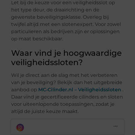
Let bij de keuze voor een veiligheidsslot op
het type deur, de draairichting en de
gewenste beveiligingsklasse. Overleg bij
twijfel altijd met een slotenexpert. Voor zowel
particulieren als bedrijven zijn er oplossingen
op maat beschikbaar.
Waar vind je hoogwaardige
veiligheidssloten?
Wil je direct aan de slag met het verbeteren
van je beveiliging? Bekijk dan het uitgebreide
aanbod op
MC‑Cilinder.nl – Veiligheidssloten
.
Daar vind je gecertificeerde cilinders en sloten
voor uiteenlopende toepassingen, zodat je
altijd de juiste keuze maakt.