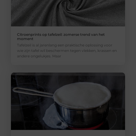
Citroenprints op tafelzeil: zomerse trend van het
moment
Tafelzeil is al jarenlang een praktische oplossing voor
wie zijn tafel wil beschermen tegen vlekken, krassen en
andere ongelukjes. Maar