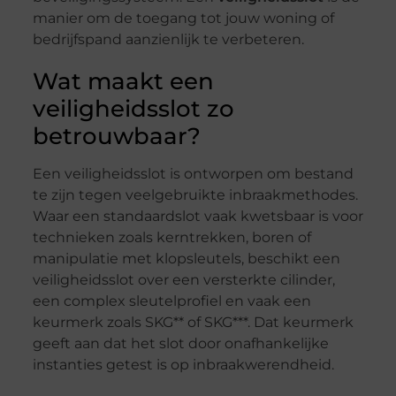
manier om de toegang tot jouw woning of
bedrijfspand aanzienlijk te verbeteren.
Wat maakt een
veiligheidsslot zo
betrouwbaar?
Een veiligheidsslot is ontworpen om bestand
te zijn tegen veelgebruikte inbraakmethodes.
Waar een standaardslot vaak kwetsbaar is voor
technieken zoals kerntrekken, boren of
manipulatie met klopsleutels, beschikt een
veiligheidsslot over een versterkte cilinder,
een complex sleutelprofiel en vaak een
keurmerk zoals SKG** of SKG***. Dat keurmerk
geeft aan dat het slot door onafhankelijke
instanties getest is op inbraakwerendheid.