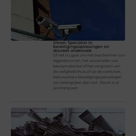
Sitcon: Specialist in
beveiligingsoplossingen en
discreet onderzoek
Of het nu gaat om het beschermen van
eigendommen, het verzamelen van
bewijsmateriaal of het vergroten van
de veiligheid thuis of op de werkvloer,
betrouwbare beveiligingsoplossingen
zijn belangrijker dan ooit. Sitcon is al
jarenlang een