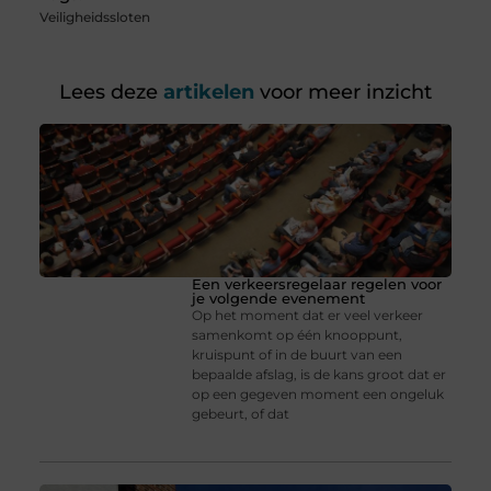
Veiligheidssloten
Lees deze
artikelen
voor meer inzicht
Een verkeersregelaar regelen voor
je volgende evenement
Op het moment dat er veel verkeer
samenkomt op één knooppunt,
kruispunt of in de buurt van een
bepaalde afslag, is de kans groot dat er
op een gegeven moment een ongeluk
gebeurt, of dat