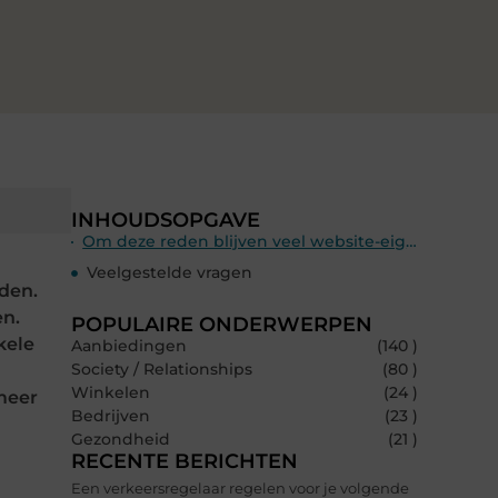
INHOUDSOPGAVE
Om deze reden blijven veel website-eigenaren er de voorkeur aan bij traditionele betaalmethoden zoals Paypal.
Veelgestelde vragen
rden.
en.
POPULAIRE ONDERWERPEN
kele
Aanbiedingen
(140 )
Society / Relationships
(80 )
Winkelen
(24 )
 meer
Bedrijven
(23 )
Gezondheid
(21 )
RECENTE BERICHTEN
Een verkeersregelaar regelen voor je volgende