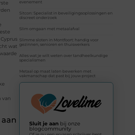
evenement
rste
rden
Sitcon: Specialist in beveiligingsoplossingen en
discreet onderzoek
e
Slim omgaan met metaalafval
eeste
 Cyprus
Slimme sloten in Montfoort: handig voor
gezinnen, senioren en thuiswerkers
acht wat
 waarde
Alles wat je wilt weten over tandheelkundige
specialismen
Metaal op maat laten bewerken met
vakmanschap dat past bij jouw project
ke
n van
 aan
Sluit je aan
bij onze
blogcommunity
Of je nu een ervaren schrijver bent