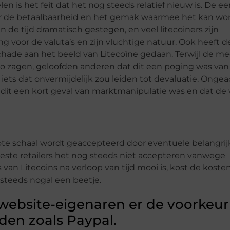
 is het feit dat het nog steeds relatief nieuw is. De ee
oor de betaalbaarheid en het gemak waarmee het kan wo
an de tijd dramatisch gestegen, en veel litecoiners zijn
g voor de valuta’s en zijn vluchtige natuur. Ook heeft d
ade aan het beeld van Litecoïne gedaan. Terwijl de m
ro zagen, geloofden anderen dat dit een poging was van
iets dat onvermijdelijk zou leiden tot devaluatie. Onge
at dit een kort geval van marktmanipulatie was en dat de
rote schaal wordt geaccepteerd door eventuele belangrij
este retailers het nog steeds niet accepteren vanwege
van Litecoins na verloop van tijd mooi is, kost de koste
steeds nogal een beetje.
 website-eigenaren er de voorkeur
den zoals Paypal.