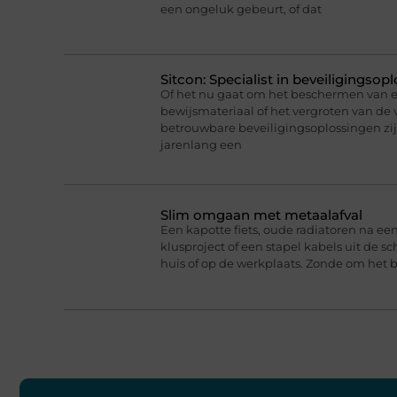
een ongeluk gebeurt, of dat
Sitcon: Specialist in beveiligingso
Of het nu gaat om het beschermen van
bewijsmateriaal of het vergroten van de v
betrouwbare beveiligingsoplossingen zijn 
jarenlang een
Slim omgaan met metaalafval
Een kapotte fiets, oude radiatoren na e
klusproject of een stapel kabels uit de s
huis of op de werkplaats. Zonde om het bi