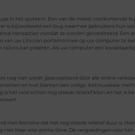
 bugs in het systeem. Een van de meest voorkomende b
er is bijvoorbeeld een bug waarmee gebruikers hun sal
tal transacties voordat ze worden gecrediteerd. Een a
 van uw Litecoin-portemonnee op uw computer te bek
e risico’s kan poseren. Als uw computer een kwaadaardig
het nog niet wordt geaccepteerd door alle online verkope
 genomen en hun klanten een veilige, betrouwbare met
is het veld echter nog steeds relatief klein en het is be
cteert.
rd met litecoïne dat het nog steeds relatief duur is. Ho
og niet klaar voor prime-time. De vergoedingen voor he