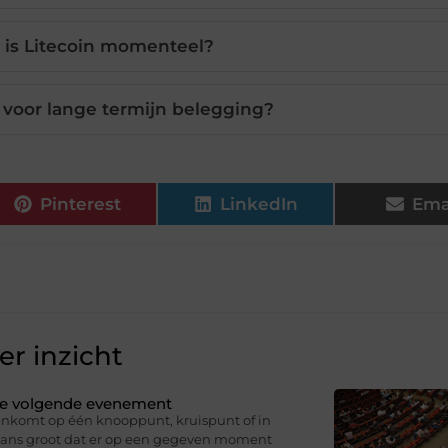
 is Litecoin momenteel?
ig voor lange termijn belegging?
Pinterest
LinkedIn
Ema
r inzicht
 je volgende evenement
nkomt op één knooppunt, kruispunt of in
 kans groot dat er op een gegeven moment