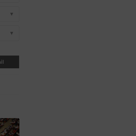
▼
▼
il