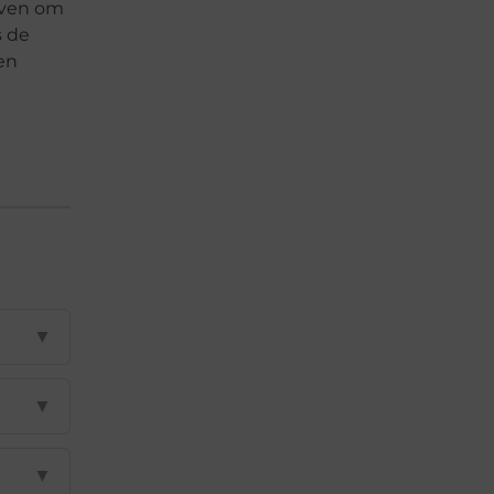
loven om
s de
en
▼
▼
▼