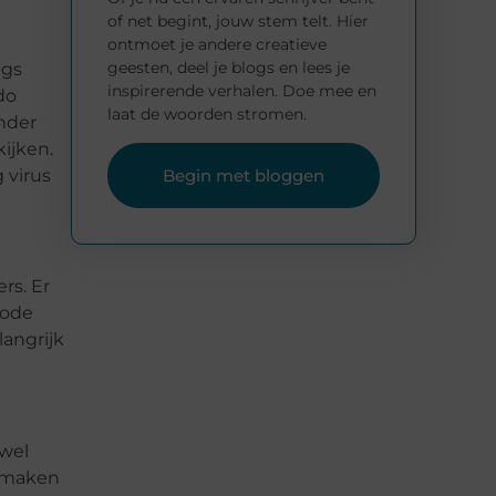
of net begint, jouw stem telt. Hier
ontmoet je andere creatieve
geesten, deel je blogs en lees je
ugs
inspirerende verhalen. Doe mee en
do
laat de woorden stromen.
nder
ijken.
 virus
Begin met bloggen
rs. Er
hode
langrijk
ewel
t maken