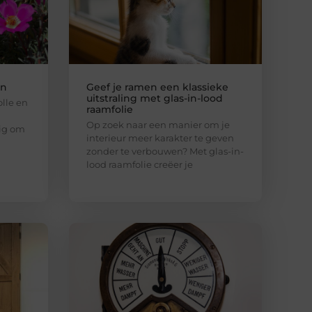
en
Geef je ramen een klassieke
uitstraling met glas-in-lood
olle en
raamfolie
Op zoek naar een manier om je
dig om
interieur meer karakter te geven
zonder te verbouwen? Met glas-in-
lood raamfolie creëer je