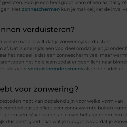
gesloten. Heb je een heel groot raam of een aantal gro
egen. Met
zonneschermen
kun je makkelijker de inval v
kunnen verduisteren?
in welke mate je wilt dat je zonwering verduistert.
af. Dat is enerzijds een voordeel omdat je altijd onder 
 Maar het nadeel is dat een zonnescherm veel meer warm
arentegen het hele raam zodat er geen licht naar binn
n. Kies voor
verduisterende screens
als je de nadelige
 hebt voor zonwering?
e besteden hebt kan bepalend zijn voor welke vorm van
ls voordeel dat ze effectiever zonnewarmte buiten kun
t gebruiken. Maar screens zijn over het algemeen een s
k dus eerst goed naar wat je budget is voordat je zonw