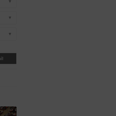
▼
▼
▼
il