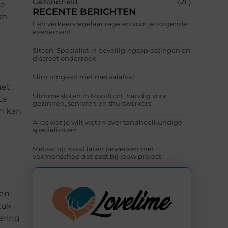
Gezondheid
(21 )
te
RECENTE BERICHTEN
an
Een verkeersregelaar regelen voor je volgende
evenement
Sitcon: Specialist in beveiligingsoplossingen en
discreet onderzoek
Slim omgaan met metaalafval
het
Slimme sloten in Montfoort: handig voor
te
gezinnen, senioren en thuiswerkers
en kan
Alles wat je wilt weten over tandheelkundige
specialismen
Metaal op maat laten bewerken met
vakmanschap dat past bij jouw project
nen
tuk
ering