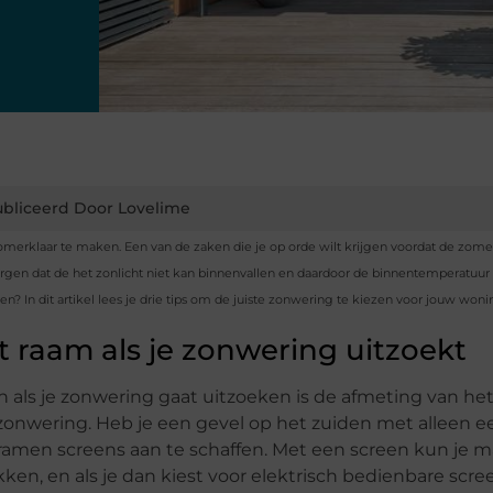
bliceerd Door Lovelime
zomerklaar te maken. Een van de zaken die je op orde wilt krijgen voordat de zome
rgen dat de het zonlicht niet kan binnenvallen en daardoor de binnentemperatuur
? In dit artikel lees je drie tips om de juiste zonwering te kiezen voor jouw woni
t raam als je zonwering uitzoekt
n als je zonwering gaat uitzoeken is de afmeting van he
zonwering. Heb je een gevel op het zuiden met alleen e
 ramen screens aan te schaffen. Met een screen kun je m
kken, en als je dan kiest voor elektrisch bedienbare scr