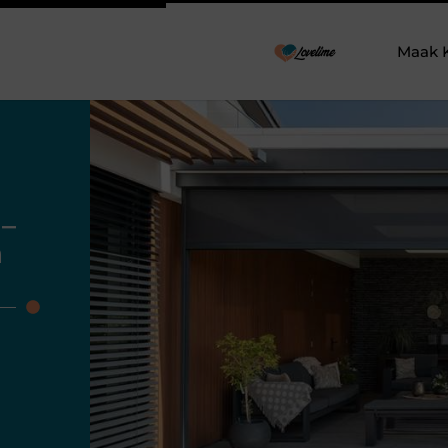
Maak 
 –
n