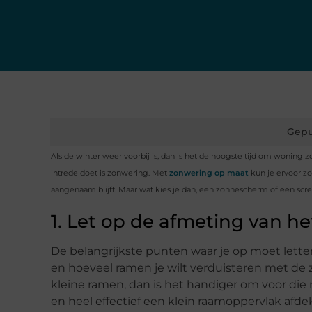
Gepu
Als de winter weer voorbij is, dan is het de hoogste tijd om woning 
intrede doet is zonwering. Met
zonwering op maat
kun je ervoor zo
aangenaam blijft. Maar wat kies je dan, een zonnescherm of een screen
1. Let op de afmeting van he
De belangrijkste punten waar je op moet lette
en hoeveel ramen je wilt verduisteren met de 
kleine ramen, dan is het handiger om voor die
en heel effectief een klein raamoppervlak afde