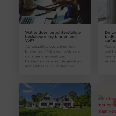
Wat te doen bij achterstallige
De to
besluitvorming binnen een
badka
VvE?
surfac
Achterstallige besluitvorming
Wat is 
binnen een VvE is een probleem
ooit h
dat eigenaren vaak pas
vernie
herkennen wanneer de gevolgen
je waa
al merkbaar zijn. Onderhoud