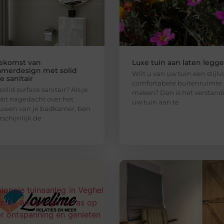
ekomst van
Luxe tuin aan laten legg
merdesign met solid
Wilt u van uw tuin een stijlv
e sanitair
comfortabele buitenruimte
solid surface sanitair? Als je
maken? Dan is het verstan
ebt nagedacht over het
uw tuin aan te
uwen van je badkamer, ben
rschijnlijk de