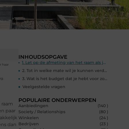
INHOUDSOPGAVE
1. Let op de afmeting van het raam als je zonwering uitzoekt
r haar
2. Tot in welke mate wil je kunnen verduisteren?
3. Wat is het budget dat je hebt voor zonwering?
ng.
Veelgestelde vragen
POPULAIRE ONDERWERPEN
t raam
Aanbiedingen
(140 )
en paar
Society / Relationships
(80 )
akkelijk
Winkelen
(24 )
Bedrijven
(23 )
eens dan