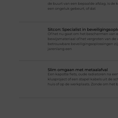
de buurt van een bepaalde afslag, is de
een ongeluk gebeurt, of dat
Sitcon: Specialist in beveiligingso
Of het nu gaat om het beschermen van
bewijsmateriaal of het vergroten van de v
betrouwbare beveiligingsoplossingen zijn 
jarenlang een
Slim omgaan met metaalafval
Een kapotte fiets, oude radiatoren na e
klusproject of een stapel kabels uit de s
huis of op de werkplaats. Zonde om het bi