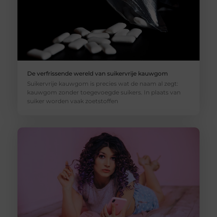
De verfrissende wereld van suikervrije kauwgom
Suikervrije kauwgom is precies wat de naam al zegt:
kauwgom zonder toegevoegde suikers. In plaats van
suiker worden vaak zoetstoffen