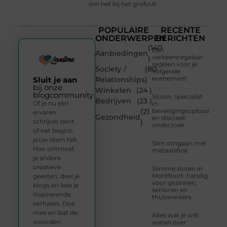
om het bij het grofvuil
POPULAIRE
RECENTE
ONDERWERPEN
BERICHTEN
(140
Een
Aanbiedingen
verkeersregelaar
)
regelen voor je
Society /
(80
volgende
evenement
Sluit je aan
Relationships
)
bij onze
Winkelen
(24 )
blogcommunity
Sitcon: Specialist
Bedrijven
(23 )
Of je nu een
in
(21
beveiligingsoplossingen
ervaren
Gezondheid
en discreet
schrijver bent
)
onderzoek
of net begint,
jouw stem telt.
Slim omgaan met
Hier ontmoet
metaalafval
je andere
creatieve
Slimme sloten in
Montfoort: handig
geesten, deel je
voor gezinnen,
blogs en lees je
senioren en
inspirerende
thuiswerkers
verhalen. Doe
mee en laat de
Alles wat je wilt
woorden
weten over