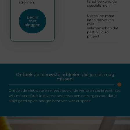
tandheelkundige
stromen.
specialismen
Metaal op maat
Begin
laten bewerken
met
met
bloggen
vakmanschap dat
past bij jouw
project
Ontdek de nieuwste artikelen die je niet mag
missen!
Ontdek de nieuwste en meest boeiende verhalen die je echt niet
wilt missen. Duik in diverse onderwerpen en zorg ervoor dat je
altijd goed op de hoogte bent van wat er speelt.