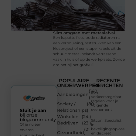
Slim omgaan met metaalafval
Een kapotte fiets, oude radiatoren na
een verbouwing, reststukken van een
klusproject of een stapel kabels uit de
schuur: metaal belandt verrassend
vaak in huis of op de werkplaats. Zonde
om het bij het grofvuil
POPULAIRE
RECENTE
ONDERWERPEN
BERICHTEN
(140
Een
Aanbiedingen
verkeersregelaar
)
regelen voor je
Society /
(80
volgende
evenement
Sluit je aan
Relationships
)
bij onze
Winkelen
(24 )
blogcommunity
Sitcon: Specialist
Bedrijven
(23 )
Of je nu een
in
(21
beveiligingsoplossingen
ervaren
Gezondheid
en discreet
schrijver bent
)