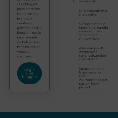
onderzoek
of net begint,
jouw stem telt.
Slim omgaan met
Hier ontmoet
metaalafval
je andere
creatieve
Slimme sloten in
Montfoort: handig
geesten, deel je
voor gezinnen,
blogs en lees je
senioren en
inspirerende
thuiswerkers
verhalen. Doe
mee en laat de
Alles wat je wilt
woorden
weten over
tandheelkundige
stromen.
specialismen
Metaal op maat
Begin
laten bewerken
met
met
bloggen
vakmanschap dat
past bij jouw
project