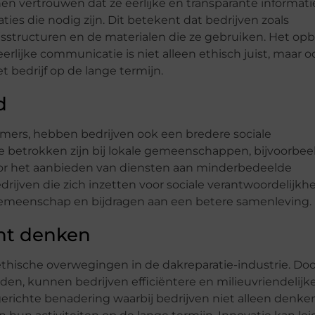
n vertrouwen dat ze eerlijke en transparante informati
ties die nodig zijn. Dit betekent dat bedrijven zoals
jsstructuren en de materialen die ze gebruiken. Het o
lijke communicatie is niet alleen ethisch juist, maar o
t bedrijf op de lange termijn.
d
mers, hebben bedrijven ook een bredere sociale
e betrokken zijn bij lokale gemeenschappen, bijvoorbee
door het aanbieden van diensten aan minderbedeelde
ijven die zich inzetten voor sociale verantwoordelijkh
emeenschap en bijdragen aan een betere samenleving.
ht denken
 ethische overwegingen in de dakreparatie-industrie. Doo
en, kunnen bedrijven efficiëntere en milieuvriendelijk
erichte benadering waarbij bedrijven niet alleen denke