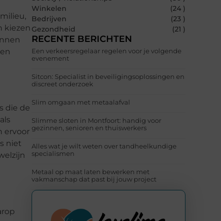
Winkelen
(24 )
milieu,
Bedrijven
(23 )
n kiezen
Gezondheid
(21 )
RECENTE BERICHTEN
unnen
 en
Een verkeersregelaar regelen voor je volgende
evenement
Sitcon: Specialist in beveiligingsoplossingen en
discreet onderzoek
Slim omgaan met metaalafval
s die de
als
Slimme sloten in Montfoort: handig voor
gezinnen, senioren en thuiswerkers
n ervoor
s niet
Alles wat je wilt weten over tandheelkundige
specialismen
welzijn
Metaal op maat laten bewerken met
vakmanschap dat past bij jouw project
arop