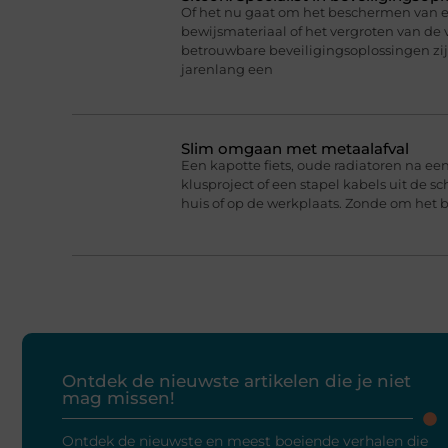
Of het nu gaat om het beschermen van
bewijsmateriaal of het vergroten van de v
betrouwbare beveiligingsoplossingen zijn 
jarenlang een
Slim omgaan met metaalafval
Een kapotte fiets, oude radiatoren na e
klusproject of een stapel kabels uit de s
huis of op de werkplaats. Zonde om het bi
Ontdek de nieuwste artikelen die je niet
mag missen!
Ontdek de nieuwste en meest boeiende verhalen die