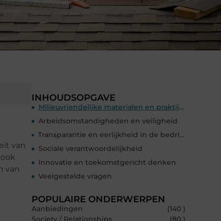
INHOUDSOPGAVE
Milieuvriendelijke materialen en praktijken
Arbeidsomstandigheden en veiligheid
Transparantie en eerlijkheid in de bedrijfsvoering
eit van
Sociale verantwoordelijkheid
 ook
Innovatie en toekomstgericht denken
n van
Veelgestelde vragen
POPULAIRE ONDERWERPEN
Aanbiedingen
(140 )
Society / Relationships
(80 )