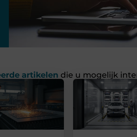
erde artikelen
die u mogelijk int