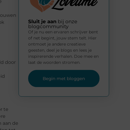
e
pbouwen
Sluit je aan
bij onze
ok
blogcommunity
Of je nu een ervaren schrijver bent
of net begint, jouw stem telt. Hier
ontmoet je andere creatieve
geesten, deel je blogs en lees je
inspirerende verhalen. Doe mee en
ld door
laat de woorden stromen.
eid
Begin met bloggen
r te
ere
n aan de