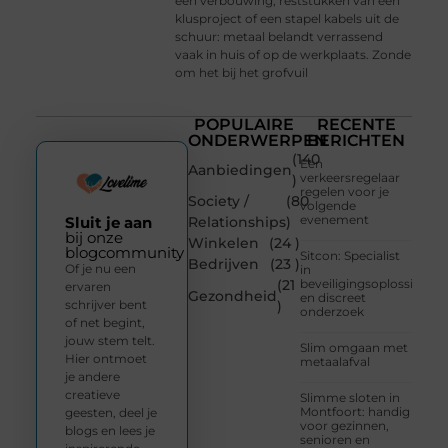
een verbouwing, reststukken van een
klusproject of een stapel kabels uit de
schuur: metaal belandt verrassend
vaak in huis of op de werkplaats. Zonde
om het bij het grofvuil
POPULAIRE
RECENTE
ONDERWERPEN
BERICHTEN
(140
Een
Aanbiedingen
verkeersregelaar
)
regelen voor je
Society /
(80
volgende
evenement
Sluit je aan
Relationships
)
bij onze
Winkelen
(24 )
blogcommunity
Sitcon: Specialist
Bedrijven
(23 )
Of je nu een
in
(21
beveiligingsoplossingen
ervaren
Gezondheid
en discreet
schrijver bent
)
onderzoek
of net begint,
jouw stem telt.
Slim omgaan met
Hier ontmoet
metaalafval
je andere
creatieve
Slimme sloten in
Montfoort: handig
geesten, deel je
voor gezinnen,
blogs en lees je
senioren en