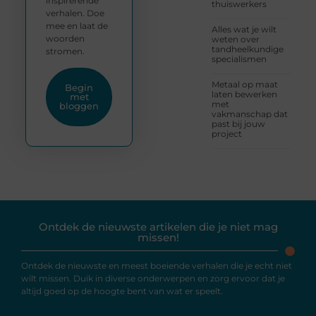
inspirerende
thuiswerkers
verhalen. Doe
mee en laat de
Alles wat je wilt
woorden
weten over
tandheelkundige
stromen.
specialismen
Metaal op maat
Begin
laten bewerken
met
met
bloggen
vakmanschap dat
past bij jouw
project
Ontdek de nieuwste artikelen die je niet mag
missen!
Ontdek de nieuwste en meest boeiende verhalen die je echt niet
wilt missen. Duik in diverse onderwerpen en zorg ervoor dat je
altijd goed op de hoogte bent van wat er speelt.