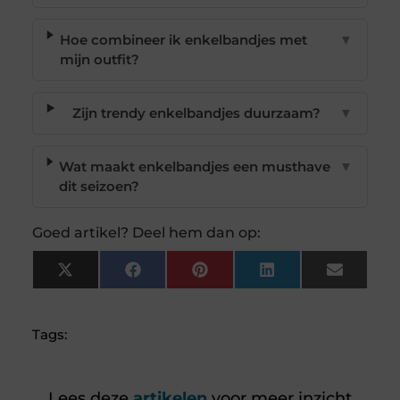
Hoe combineer ik enkelbandjes met
▼
mijn outfit?
Zijn trendy enkelbandjes duurzaam?
▼
Wat maakt enkelbandjes een musthave
▼
dit seizoen?
Goed artikel? Deel hem dan op:
X
Facebook
Pinterest
LinkedIn
Email
(Twitter)
Tags:
Lees deze
artikelen
voor meer inzicht