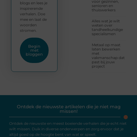
voor gezinnen,
blogs en lees je
senioren en
inspirerende
thuiswerkers
verhalen. Doe
mee en laat de
Alles wat je wilt
woorden
weten over
tandheelkundige
stromen.
specialismen
Metaal op maat
Begin
laten bewerken
met
met
bloggen
vakmanschap dat
past bij jouw
project
Ontdek de nieuwste artikelen die je niet mag
missen!
Ontdek de nieuwste en meest boeiende verhalen die je echt niet
wilt missen. Duik in diverse onderwerpen en zorg ervoor dat je
altijd goed op de hoogte bent van wat er speelt.