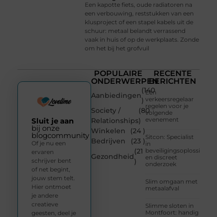
Een kapotte fiets, oude radiatoren na
een verbouwing, reststukken van een
klusproject of een stapel kabels uit de
schuur: metaal belandt verrassend
vaak in huis of op de werkplaats. Zonde
om het bij het grofvuil
POPULAIRE
RECENTE
ONDERWERPEN
BERICHTEN
(140
Een
Aanbiedingen
verkeersregelaar
)
regelen voor je
Society /
(80
volgende
evenement
Sluit je aan
Relationships
)
bij onze
Winkelen
(24 )
blogcommunity
Sitcon: Specialist
Bedrijven
(23 )
Of je nu een
in
(21
beveiligingsoplossingen
ervaren
Gezondheid
en discreet
schrijver bent
)
onderzoek
of net begint,
jouw stem telt.
Slim omgaan met
Hier ontmoet
metaalafval
je andere
creatieve
Slimme sloten in
Montfoort: handig
geesten, deel je