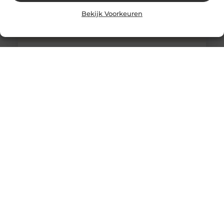
Bekijk Voorkeuren
Stukadoor Enschede: werken met plezier is heel erg
belangrijk
Goede stukadoor Enschede. De directie bestaande uit
de heer Ad van de Gele Lo, de heer Ed van de Gele
Stukadoor Den Haag: de leden van de directie komen in
spoedoverleg bijeen