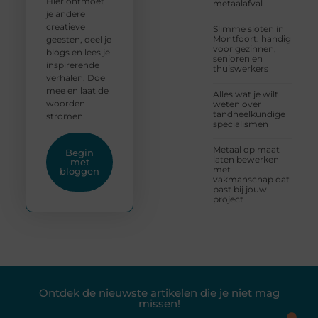
Hier ontmoet
metaalafval
je andere
creatieve
Slimme sloten in
Montfoort: handig
geesten, deel je
voor gezinnen,
blogs en lees je
senioren en
inspirerende
thuiswerkers
verhalen. Doe
mee en laat de
Alles wat je wilt
woorden
weten over
tandheelkundige
stromen.
specialismen
Metaal op maat
Begin
laten bewerken
met
met
bloggen
vakmanschap dat
past bij jouw
project
Ontdek de nieuwste artikelen die je niet mag
missen!