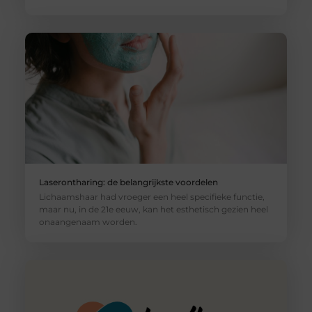
Laserontharing: de belangrijkste voordelen
Lichaamshaar had vroeger een heel specifieke functie,
maar nu, in de 21e eeuw, kan het esthetisch gezien heel
onaangenaam worden.