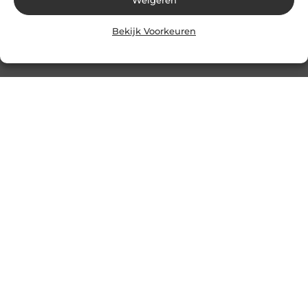
Bekijk Voorkeuren
Heb je een vraag,
een idee of wil je
samenwerken?
Laat
Neem contact
van je horen – we
op
staan altijd open
voor mooie
connecties!
Over Lovelime
“Fris, sprankelend en vol leven.”
Lovelime.nl brengt een kleurrijke mix aan blogs over het leven,