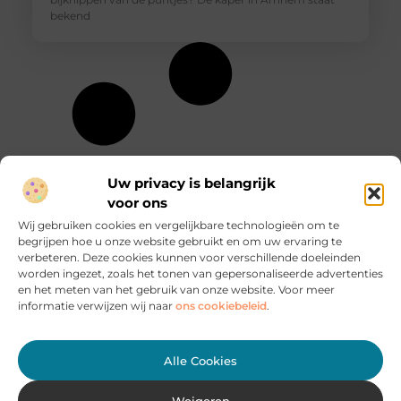
bekend
Uw privacy is belangrijk
voor ons
Wij gebruiken cookies en vergelijkbare technologieën om te
begrijpen hoe u onze website gebruikt en om uw ervaring te
verbeteren. Deze cookies kunnen voor verschillende doeleinden
worden ingezet, zoals het tonen van gepersonaliseerde advertenties
en het meten van het gebruik van onze website. Voor meer
informatie verwijzen wij naar
ons cookiebeleid
.
Alle Cookies
Geen berichten meer om te tonen
Weigeren