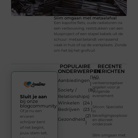
Slim omgaan met metaalafval
Een kapotte fiets, oude radiatoren na
een verbouwing, reststukken van een
klusproject of een stapel kabels uit de
schuur: metaal belandt verrassend
vaak in huis of op de werkplaats. Zonde
om het bij het grofvuil
POPULAIRE
RECENTE
ONDERWERPEN
BERICHTEN
(140
Een
Aanbiedingen
verkeersregelaar
)
regelen voor je
Society /
(80
volgende
evenement
Sluit je aan
Relationships
)
bij onze
Winkelen
(24 )
blogcommunity
Sitcon: Specialist
Bedrijven
(23 )
Of je nu een
in
(21
beveiligingsoplossingen
ervaren
Gezondheid
en discreet
schrijver bent
)
onderzoek
of net begint,
jouw stem telt.
Slim omgaan met