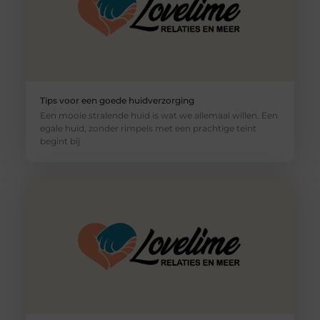
Tips voor een goede huidverzorging
Een mooie stralende huid is wat we allemaal willen. Een
egale huid, zonder rimpels met een prachtige teint
begint bij