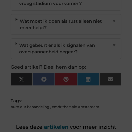
vroeg stadium voorkomen?
Wat moet ik doen als rust alleen niet
▼
meer helpt?
Wat gebeurt er als ik signalen van
▼
overspannenheid negeer?
Goed artikel? Deel hem dan op:
X
Facebook
Pinterest
LinkedIn
Email
(Twitter)
Tags:
burn out behandeling
,
emdr therapie Amsterdam
Lees deze
artikelen
voor meer inzicht