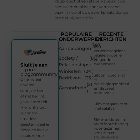
klusproject of een stapel kabels uit de
schuur: metaal belandt verrassend
vaak in huis of op de werkplaats. Zonde
om het bij het grofvuil
POPULAIRE
RECENTE
ONDERWERPEN
BERICHTEN
(140
Een
Aanbiedingen
verkeersregelaar
)
regelen voor je
Society /
(80
volgende
evenement
Sluit je aan
Relationships
)
bij onze
Winkelen
(24 )
blogcommunity
Sitcon: Specialist
Bedrijven
(23 )
Of je nu een
in
(21
beveiligingsoplossingen
ervaren
Gezondheid
en discreet
schrijver bent
)
onderzoek
of net begint,
jouw stem telt.
Slim omgaan met
Hier ontmoet
metaalafval
je andere
creatieve
Slimme sloten in
Montfoort: handig
geesten, deel je
voor gezinnen,
blogs en lees je
senioren en
inspirerende
thuiswerkers