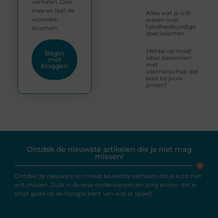
verhalen. Doe
mee en laat de
Alles wat je wilt
woorden
weten over
tandheelkundige
stromen.
specialismen
Metaal op maat
Begin
laten bewerken
met
met
bloggen
vakmanschap dat
past bij jouw
project
Ontdek de nieuwste artikelen die je niet mag
missen!
Ontdek de nieuwste en meest boeiende verhalen die je echt niet
wilt missen. Duik in diverse onderwerpen en zorg ervoor dat je
altijd goed op de hoogte bent van wat er speelt.