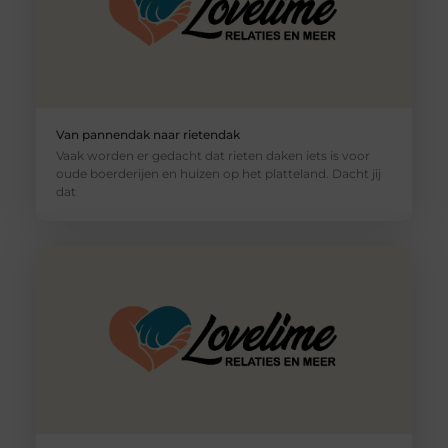
Van pannendak naar rietendak
Vaak worden er gedacht dat rieten daken iets is voor
oude boerderijen en huizen op het platteland. Dacht jij
dat