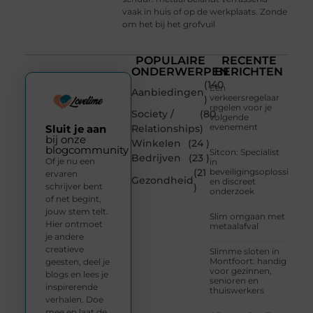
vaak in huis of op de werkplaats. Zonde
om het bij het grofvuil
POPULAIRE
RECENTE
ONDERWERPEN
BERICHTEN
(140
Een
Aanbiedingen
verkeersregelaar
)
regelen voor je
Society /
(80
volgende
evenement
Sluit je aan
Relationships
)
bij onze
Winkelen
(24 )
blogcommunity
Sitcon: Specialist
Bedrijven
(23 )
Of je nu een
in
(21
beveiligingsoplossingen
ervaren
Gezondheid
en discreet
schrijver bent
)
onderzoek
of net begint,
jouw stem telt.
Slim omgaan met
Hier ontmoet
metaalafval
je andere
creatieve
Slimme sloten in
Montfoort: handig
geesten, deel je
voor gezinnen,
blogs en lees je
senioren en
inspirerende
thuiswerkers
verhalen. Doe
mee en laat de