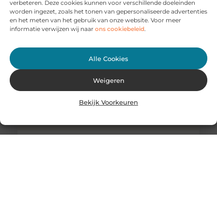
verbeteren. Deze cookies kunnen voor verschillende doeleinden
Al weken kijk jij uit naar dit feestje: je outfit hangt al
worden ingezet, zoals het tonen van gepersonaliseerde advertenties
lange tijd in de kast en de make-up
en het meten van het gebruik van onze website. Voor meer
informatie verwijzen wij naar
ons cookiebeleid
.
Alle Cookies
Weigeren
Bekijk Voorkeuren
Foto’s op de laptop bewerken
Iedereen heeft wel een kennis, vriend of familielid die
wel vastgegroeid lijkt aan zijn of haar camera. Waar ze
ook