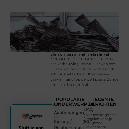
Slim omgaan met metaalafval
Een kapotte fiets, oude radiatoren na
een verbouwing, reststukken van een
klusproject of een stapel kabels uit de
schuur: metaal belandt verrassend
vaak in huis of op de werkplaats. Zonde
om het bij het grofvuil
POPULAIRE
RECENTE
ONDERWERPEN
BERICHTEN
(140
Een
Aanbiedingen
verkeersregelaar
)
regelen voor je
Society /
(80
volgende
evenement
Sluit je aan
Relationships
)