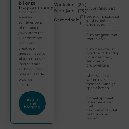
bij onze
Winkelen
(24 )
blogcommunity
Sitcon: Specialist
Bedrijven
(23 )
Of je nu een
in
(21
beveiligingsoplossingen
ervaren
Gezondheid
en discreet
schrijver bent
)
onderzoek
of net begint,
jouw stem telt.
Slim omgaan met
Hier ontmoet
metaalafval
je andere
creatieve
Slimme sloten in
Montfoort: handig
geesten, deel je
voor gezinnen,
blogs en lees je
senioren en
inspirerende
thuiswerkers
verhalen. Doe
mee en laat de
Alles wat je wilt
woorden
weten over
tandheelkundige
stromen.
specialismen
Metaal op maat
Begin
laten bewerken
met
met
bloggen
vakmanschap dat
past bij jouw
project