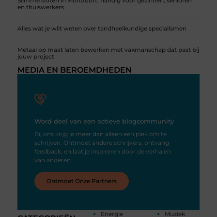
Slimme sloten in Montfoort: handig voor gezinnen, senioren
en thuiswerkers
Alles wat je wilt weten over tandheelkundige specialismen
Metaal op maat laten bewerken met vakmanschap dat past bij
jouw project
MEDIA EN BEROEMDHEDEN
Word deel van een actieve blogcommunity
Bij ons krijg je meer dan alleen een plek om te
schrijven. Ontmoet andere schrijvers, ontvang
feedback, en laat je inspireren door de verhalen
van anderen.
Ontmoet Onze Partners
Energie
Muziek