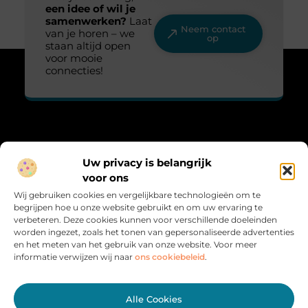
een idee of wil je
samenwerken?
Laat
Neem contact
van je horen – we
op
staan altijd open
voor mooie
connecties!
Over Lovelime
Uw privacy is belangrijk
“Fris, sprankelend en vol leven.”
voor ons
Lovelime.nl brengt een kleurrijke mix aan blogs over het leven,
Wij gebruiken cookies en vergelijkbare technologieën om te
liefde, trends en inspiratie. Voor iedereen die het leven met een
begrijpen hoe u onze website gebruikt en om uw ervaring te
glimlach bekijkt.
verbeteren. Deze cookies kunnen voor verschillende doeleinden
worden ingezet, zoals het tonen van gepersonaliseerde advertenties
Bericht categorie
en het meten van het gebruik van onze website. Voor meer
informatie verwijzen wij naar
ons cookiebeleid
.
Onze informatie
Alle Cookies