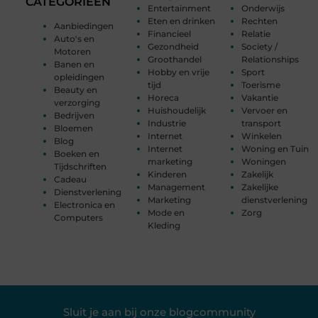
CATEGORIEËN
Entertainment
Onderwijs
Eten en drinken
Rechten
Aanbiedingen
Financieel
Relatie
Auto's en
Gezondheid
Society /
Motoren
Groothandel
Relationships
Banen en
Hobby en vrije
Sport
opleidingen
tijd
Toerisme
Beauty en
Horeca
Vakantie
verzorging
Huishoudelijk
Vervoer en
Bedrijven
Industrie
transport
Bloemen
Internet
Winkelen
Blog
Internet
Woning en Tuin
Boeken en
marketing
Woningen
Tijdschriften
Kinderen
Zakelijk
Cadeau
Management
Zakelijke
Dienstverlening
Marketing
dienstverlening
Electronica en
Mode en
Zorg
Computers
Kleding
Sluit je aan bij onze blogcommunity