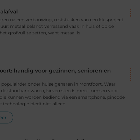
lafval
toren na een verbouwing, reststukken van een klusproject
huur: metaal belandt verrassend vaak in huis of op de
et grofvuil te zetten, want metaal is ...
oort: handig voor gezinnen, senioren en
populairder onder huiseigenaren in Montfoort. Waar
ng de standaard waren, kiezen steeds meer mensen voor
ie kunnen worden bediend via een smartphone, pincode
 technologie biedt niet alleen ...
eer