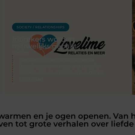
SOCIETY / RELATIONSHIPS
Inbrekers worden
nauwelijks gepakt
Lovelime
Inbrekers worden nauwelijks gepakt
Dagelijks zijn er in Nederland tientallen
inbraken. Als een inbreker je huis binnen
komt is dat
rwarmen en je ogen openen. Van 
ven tot grote verhalen over liefde