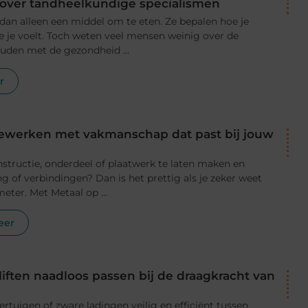
n over tandheelkundige specialismen
dan alleen een middel om te eten. Ze bepalen hoe je
 je je voelt. Toch weten veel mensen weinig over de
ouden met de gezondheid ...
r
bewerken met vakmanschap dat past bij jouw
structie, onderdeel of plaatwerk te laten maken en
ng of verbindingen? Dan is het prettig als je zeker weet
meter. Met Metaal op ...
eer
ften naadloos passen bij de draagkracht van
ertuigen of zware ladingen veilig en efficiënt tussen