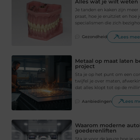
Alles wat je wilt wete
Je tanden en kaken zijn meer 
praat, hoe je eruitziet en hoe
specialismen die zich bezigh
Lees mee
Gezondheid
Metaal op maat laten 
project
Sta je op het punt om een con
twijfel je over maten, afwerki
dat alles klopt tot op de milli
Lees m
Aanbiedingen
Waarom moderne autoli
goederenliften
Sta je voor de keuze hoe je vo