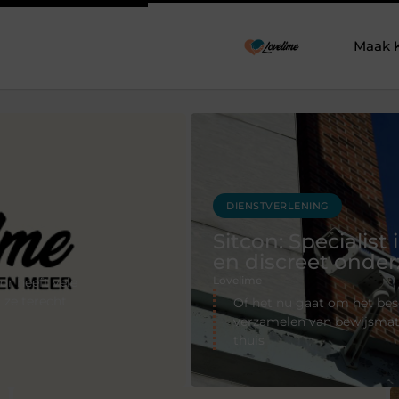
Maak 
WONING EN TUIN
soplossingen
Luxe tuin aan la
Lovelime
Wilt u van uw tuin een s
Dan is het verstandig om
men, het
n de veiligheid