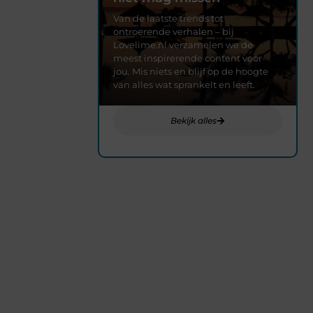
Van de laatste trends tot
ontroerende verhalen – bij
Lovelime.nl verzamelen we de
meest inspirerende content voor
jou. Mis niets en blijf op de hoogte
van alles wat sprankelt en leeft.
Bekijk alles