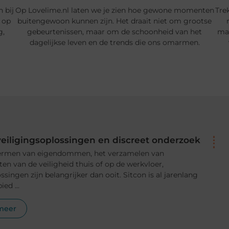
n bij
Op Lovelime.nl laten we je zien hoe gewone momenten
Tre
 op
buitengewoon kunnen zijn. Het draait niet om grootse
g,
gebeurtenissen, maar om de schoonheid van het
mak
dagelijkse leven en de trends die ons omarmen.
eveiligingsoplossingen en discreet onderzoek
hermen van eigendommen, het verzamelen van
ten van de veiligheid thuis of op de werkvloer,
ingen zijn belangrijker dan ooit. Sitcon is al jarenlang
ed ...
meer