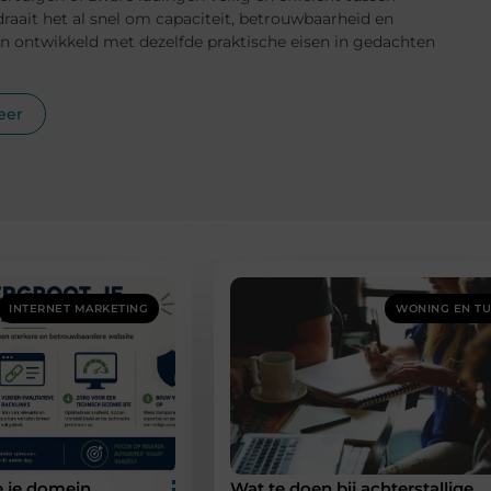
draait het al snel om capaciteit, betrouwbaarheid en
jn ontwikkeld met dezelfde praktische eisen in gedachten
eer
INTERNET MARKETING
WONING EN TU
e je domein
Wat te doen bij achterstallige