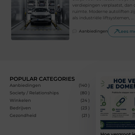
verdiepingen verplaatst, dan 
ruimte. Moderne autoliften zi
als industriële liftsystemen, ...
Lees m
Aanbiedingen
POPULAR CATEGORIES
Aanbiedingen
(140 )
Society / Relationships
(80 )
Winkelen
(24 )
Bedrijven
(23 )
Gezondheid
(21 )
Hoe vergroot j