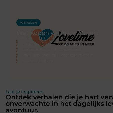
WINKELEN
Wat kopen wij in de zomer?
Lovelime
De zomer is begonnen! De hoge
temperaturen en de aankomende
vakantieperiode zal ervoor zorgen dat er
veel vraag zal zijn
Laat je inspireren
Ontdek verhalen die je hart ve
onverwachte in het dagelijks le
avontuur.