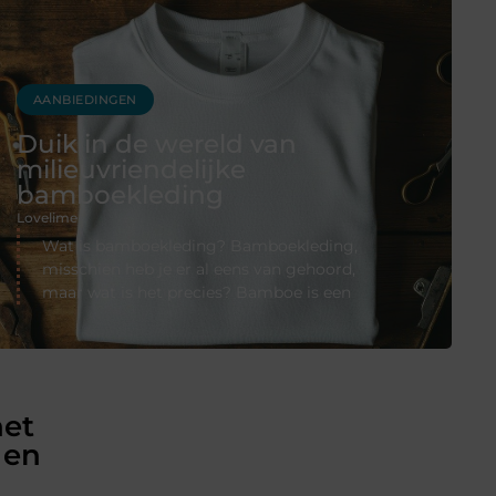
AANBIEDINGEN
Duik in de wereld van
milieuvriendelijke
bamboekleding
Lovelime
Wat is bamboekleding? Bamboekleding,
misschien heb je er al eens van gehoord,
maar wat is het precies? Bamboe is een
het
 en