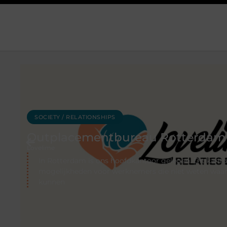
DIENSTVERLENING
Sitcon: Specialist in beveiliging
en discreet onderzoek
Lovelime
Of het nu gaat om het beschermen van eigendom
verzamelen van bewijsmateriaal of het vergroten va
thuis